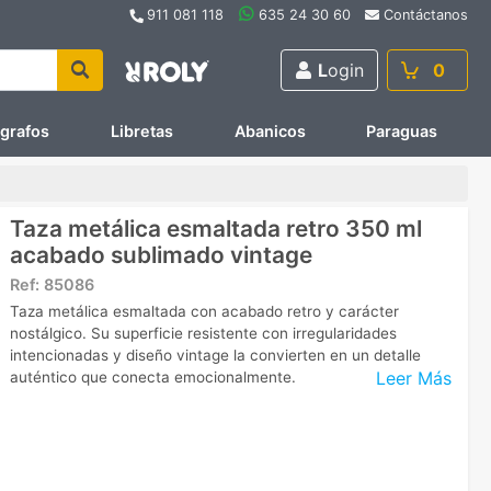
911 081 118
635 24 30 60
Contáctanos
L
ogin
0
ígrafos
Libretas
Abanicos
Paraguas
Taza metálica esmaltada retro 350 ml
acabado sublimado vintage
Ref:
85086
Taza metálica esmaltada con acabado retro y carácter
nostálgico. Su superficie resistente con irregularidades
intencionadas y diseño vintage la convierten en un detalle
Leer Más
auténtico que conecta emocionalmente.