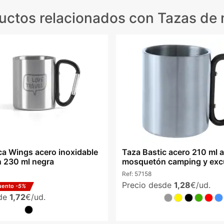
uctos relacionados
con Tazas de 
ca Wings acero inoxidable
Taza Bastic acero 210 ml 
 230 ml negra
mosquetón camping y exc
Ref:
57158
Precio desde
1,28
€/ud.
uento
-5%
sde
1,72
€/ud.