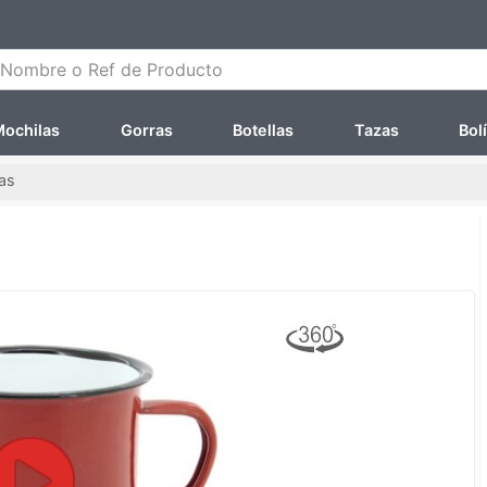
ombre o Ref de Producto
ochilas
Gorras
Botellas
Tazas
Bol
as