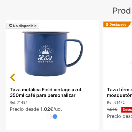
Prod
Destacado
No disponible
Previous
Taza metálica Field vintage azul
Taza térmi
350ml café para personalizar
mosquetón
Ref:
71484
Ref:
61472
Precio desde
1,02
€/ud.
1,81€
Desc
Precio de