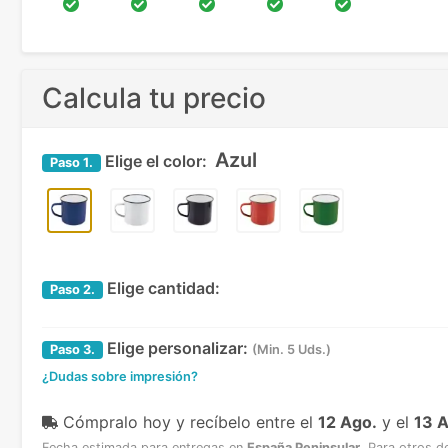
Calcula tu precio
Azul
Elige el color:
Paso
1.
Elige cantidad:
Paso
2.
Elige personalizar:
Paso
3.
(Min. 5 Uds.)
¿Dudas sobre impresión?
Cómpralo hoy y recíbelo
entre el
12 Ago.
y el
13 
Fecha estimada para entregas en
España Peninsular
.
Para otros d