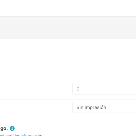
Sin impresión
Ago.
estinos
Ver Información