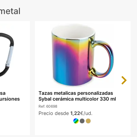
metal
Next
asa
Tazas metalicas personalizadas
ursiones
Sybal cerámica multicolor 330 ml
Ref:
60698
Precio desde
1,22
€/ud.