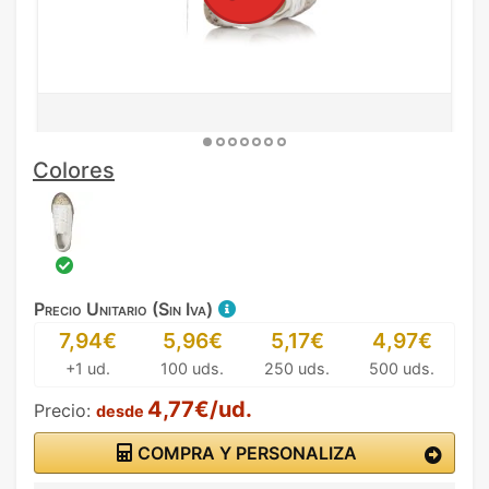
Colores
Precio Unitario (Sin Iva)
7,94€
5,96€
5,17€
4,97€
+1 ud.
100 uds.
250 uds.
500 uds.
4,77€/ud.
Precio:
desde
COMPRA Y PERSONALIZA