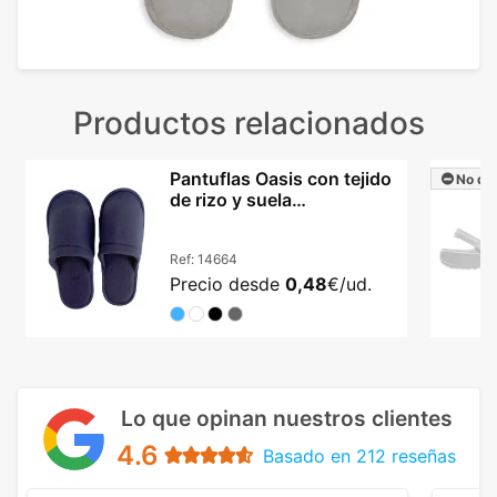
Productos relacionados
Pantuflas Oasis con tejido
No dis
de rizo y suela
antideslizante
Ref:
14664
Precio desde
0,48
€/ud.
Lo que opinan nuestros clientes
4.6
Basado en 212 reseñas