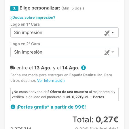
Elige personalizar:
3.
(Min. 5 Uds.)
¿Dudas sobre impresión?
Logo en 1ª Cara
Sin impresión
Logo en 2º Cara
Sin impresión
entre el
13 Ago.
y el
14 Ago.
Fecha estimada para entregas en
España Peninsular
.
Para
otros destinos
Ver Información
¿No estas convencido?
Oferta de una muestra
al mejor precio y
verifica la calidad del producto.
1 ud. 0,27€/ud. + Portes
¡Portes gratis* a partir de 99€!
Total:
0,27€
0,27€/Ud.
0,33€
(IVA incluido)