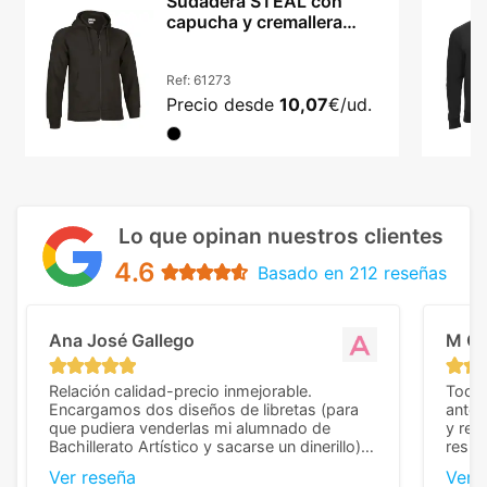
Sudadera STEAL con
capucha y cremallera
serigrafiadas felpa 350
Ref:
61273
Precio desde
10,07
€/ud.
Lo que opinan nuestros clientes
4.6
Basado en 212 reseñas
Ana José Gallego
M C
Relación calidad-precio inmejorable.
Todo 
Encargamos dos diseños de libretas (para
anter
que pudiera venderlas mi alumnado de
y rep
Bachillerato Artístico y sacarse un dinerillo) y
resul
nos dieron el mejor presupuesto con
perso
Ver reseña
Ver 
diferencia, con libretas de muy buena calidad
cuand