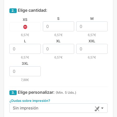
Elige cantidad:
2.
S
M
XS
6,57€
6,57€
6,57€
L
XL
XXL
6,57€
6,57€
6,57€
3XL
7,88€
Elige personalizar:
3.
(Min. 5 Uds.)
¿Dudas sobre impresión?
Sin impresión