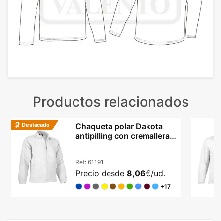
Productos relacionados
Destacado
Chaqueta polar Dakota
antipilling con cremallera
niños y adultos
Ref:
61191
Precio desde
8,06
€/ud.
+17