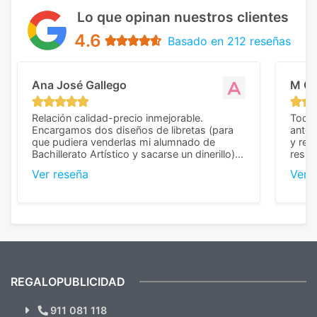
Lo que opinan nuestros clientes
4.6
Basado en 212 reseñas
Ana José Gallego
M C
Relación calidad-precio inmejorable.
Todo 
Encargamos dos diseños de libretas (para
anter
que pudiera venderlas mi alumnado de
y rep
Bachillerato Artístico y sacarse un dinerillo) y
resul
nos dieron el mejor presupuesto con
perso
Ver reseña
Ver 
diferencia, con libretas de muy buena calidad
cuand
y muy bien terminadas con la estampación
compl
en los colores pedidos. La atención al
pusie
cliente, inmejorable, respondiendo a cada
para 
duda que teníamos en el proceso. Nos
como
mandaron las miniaturas para
repet
previsualizarlas (las adjunto) y llegaron tal
todo!
cual, sin el menor problema. Totalmente
recomendables.
REGALOPUBLICIDAD
¿Quieres ver nuestras últimas
Novedades y Ofertas?
911 081 118