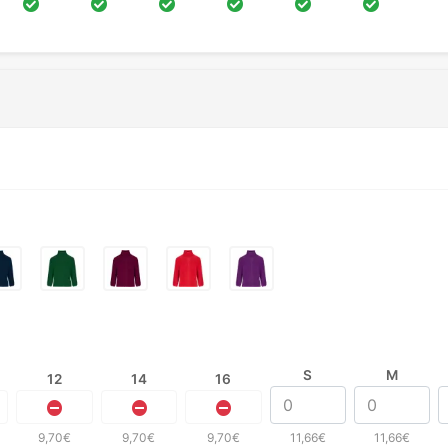
S
M
12
14
16
9,70€
9,70€
9,70€
11,66€
11,66€