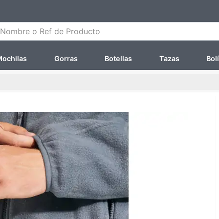
ombre o Ref de Producto
ochilas
Gorras
Botellas
Tazas
Bol