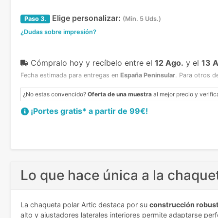
Elige personalizar:
Paso
3.
(Min. 5 Uds.)
¿Dudas sobre impresión?
Cómpralo hoy y recíbelo
entre el
12 Ago.
y el
13 
Fecha estimada para entregas en
España Peninsular
.
Para otros d
¿No estas convencido?
Oferta de una muestra
al mejor precio y verific
¡Portes gratis* a partir de 99€!
Lo que hace única a la chaquet
La chaqueta polar Artic destaca por su
construcción robus
alto y ajustadores laterales interiores permite adaptarse pe