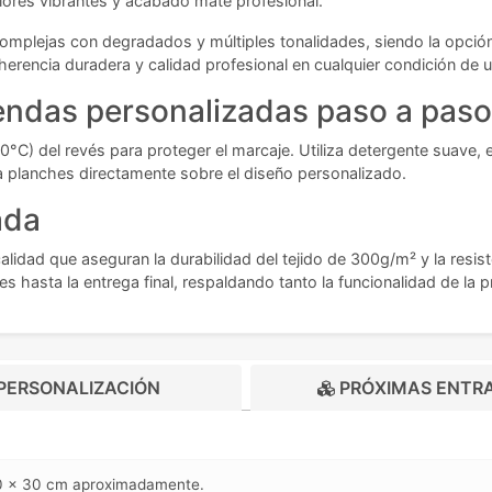
lores vibrantes y acabado mate profesional.
 complejas con degradados y múltiples tonalidades, siendo la opció
erencia duradera y calidad profesional en cualquier condición de 
endas personalizadas paso a paso
°C) del revés para proteger el marcaje. Utiliza detergente suave, 
nca planches directamente sobre el diseño personalizado.
ada
calidad que aseguran la durabilidad del tejido de 300g/m² y la re
es hasta la entrega final, respaldando tanto la funcionalidad de la
PERSONALIZACIÓN
PRÓXIMAS ENTR
 30 x 30 cm aproximadamente.