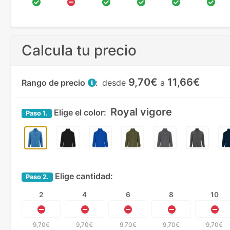
Calcula tu precio
9,70€
11,66€
Rango de precio
:
desde
a
Royal vigore
Elige el color:
Paso
1.
Elige cantidad:
Paso
2.
2
4
6
8
10
9,70€
9,70€
9,70€
9,70€
9,70€