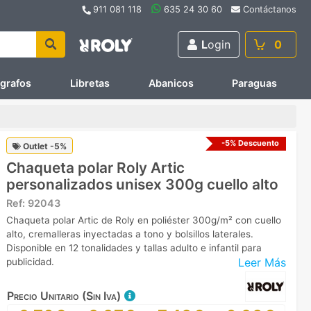
911 081 118
635 24 30 60
Contáctanos
L
ogin
0
ígrafos
Libretas
Abanicos
Paraguas
-5% Descuento
Outlet -5%
Chaqueta polar Roly Artic
personalizados unisex 300g cuello alto
Ref:
92043
Chaqueta polar Artic de Roly en poliéster 300g/m² con cuello
alto, cremalleras inyectadas a tono y bolsillos laterales.
Disponible en 12 tonalidades y tallas adulto e infantil para
Leer Más
publicidad.
Precio Unitario (Sin Iva)