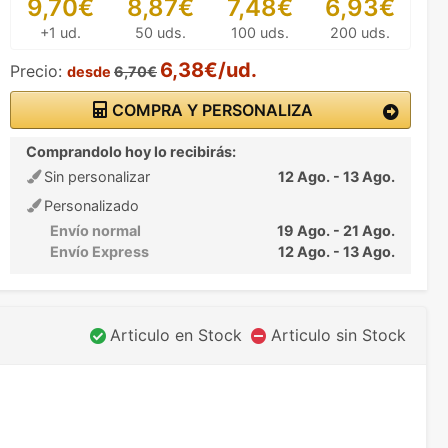
9,70€
8,87€
7,48€
6,93€
+1 ud.
50 uds.
100 uds.
200 uds.
6,38€/ud.
Precio:
desde
6,70€
COMPRA Y PERSONALIZA
Comprandolo hoy lo recibirás:
Sin personalizar
12 Ago. - 13 Ago.
Personalizado
Envío normal
19 Ago. - 21 Ago.
Envío Express
12 Ago. - 13 Ago.
Articulo en Stock
Articulo sin Stock