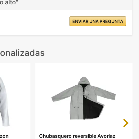
o alto"
ENVIAR UNA PREGUNTA
onalizadas
Next
izon
Chubasquero reversible Avoriaz