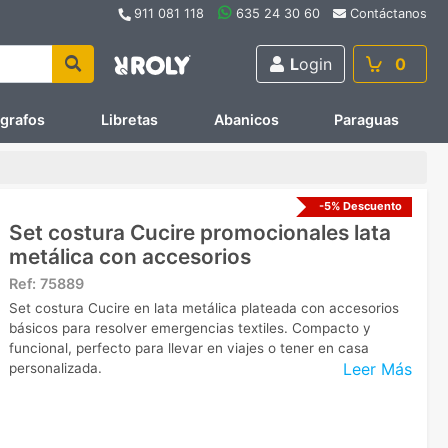
911 081 118
635 24 30 60
Contáctanos
L
ogin
0
ígrafos
Libretas
Abanicos
Paraguas
-5% Descuento
Set costura Cucire promocionales lata
metálica con accesorios
Ref:
75889
Set costura Cucire en lata metálica plateada con accesorios
básicos para resolver emergencias textiles. Compacto y
funcional, perfecto para llevar en viajes o tener en casa
Leer Más
personalizada.