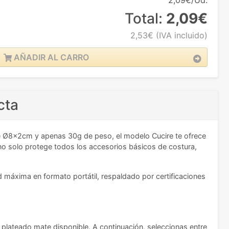
2,09€/Ud.
Total:
2,09€
2,53€
(IVA incluido)
AÑADIR AL CARRO
cta
 de Ø8x2cm y apenas 30g de peso, el modelo Cucire te ofrece
 no solo protege todos los accesorios básicos de costura,
d máxima en formato portátil, respaldado por certificaciones
plateado mate disponible. A continuación, seleccionas entre