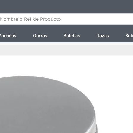
ombre o Ref de Producto
ochilas
Gorras
Botellas
Tazas
Bol