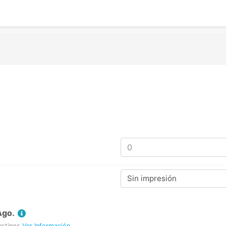
Sin impresión
Ago.
estinos
Ver Información