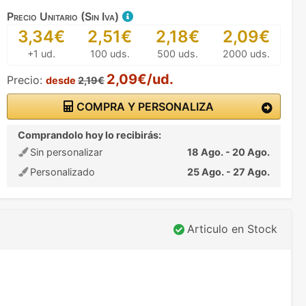
Precio Unitario (Sin Iva)
3,34€
2,51€
2,18€
2,09€
+1 ud.
100 uds.
500 uds.
2000 uds.
2,09€/ud.
Precio:
desde
2,19€
COMPRA Y PERSONALIZA
Comprandolo hoy lo recibirás:
Sin personalizar
18 Ago. - 20 Ago.
Personalizado
25 Ago. - 27 Ago.
Articulo en Stock