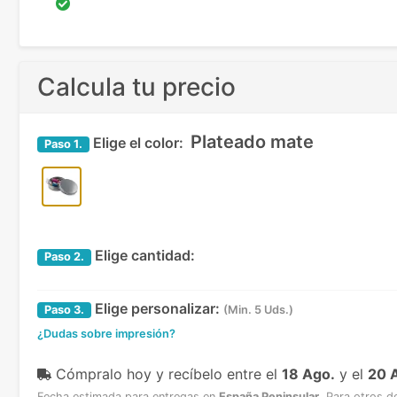
Calcula tu precio
Plateado mate
Elige el color:
Paso
1.
Elige cantidad:
Paso
2.
Elige personalizar:
Paso
3.
(Min. 5 Uds.)
¿Dudas sobre impresión?
Cómpralo hoy y recíbelo
entre el
18 Ago.
y el
20 
Fecha estimada para entregas en
España Peninsular
.
Para otros d