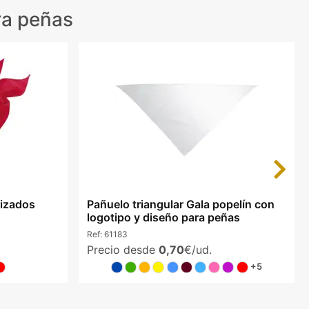
ra peñas
Next
izados
Pañuelo triangular Gala popelín con
logotipo y diseño para peñas
Ref:
61183
Precio desde
0,70
€/ud.
+5