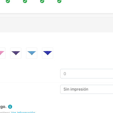
Sin impresión
Ago.
estinos
Ver Información