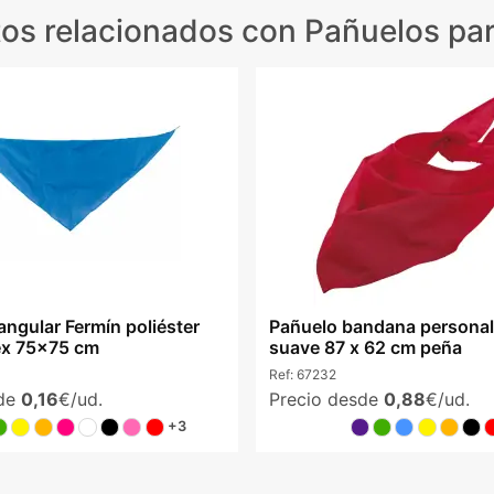
os relacionados
con Pañuelos pa
angular Fermín poliéster
Pañuelo bandana personal
ex 75x75 cm
suave 87 x 62 cm peña
Ref:
67232
sde
0,16
€/ud.
Precio desde
0,88
€/ud.
+3