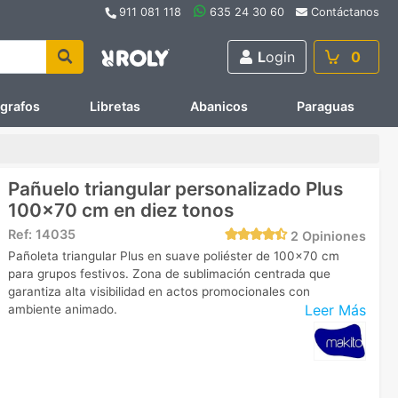
911 081 118
635 24 30 60
Contáctanos
L
ogin
0
ígrafos
Libretas
Abanicos
Paraguas
Pañuelo triangular personalizado Plus
100x70 cm en diez tonos
Ref:
14035
2
Opiniones
Pañoleta triangular Plus en suave poliéster de 100x70 cm
para grupos festivos. Zona de sublimación centrada que
garantiza alta visibilidad en actos promocionales con
Leer Más
ambiente animado.