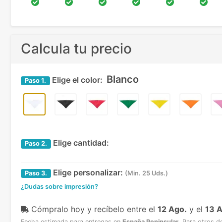
Calcula tu precio
Blanco
Elige el color:
Paso
1.
Elige cantidad:
Paso
2.
Elige personalizar:
Paso
3.
(Min. 25 Uds.)
¿Dudas sobre impresión?
Cómpralo hoy y recíbelo
entre el
12 Ago.
y el
13 
Fecha estimada para entregas en
España Peninsular
.
Para otros d