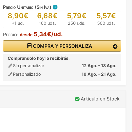
Precio Unitario (Sin Iva)
8,90€
6,68€
5,79€
5,57€
+1 ud.
100 uds.
250 uds.
500 uds.
5,34€/ud.
Precio:
desde
COMPRA Y PERSONALIZA
Comprandolo hoy lo recibirás:
Sin personalizar
12 Ago. - 13 Ago.
Personalizado
19 Ago. - 21 Ago.
Articulo en Stock