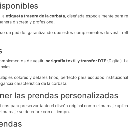
isponibles
 la
etiqueta trasera de la corbata
, diseñada especialmente para rec
nera discreta y profesional.
so de pedido, garantizando que estos complementos de vestir reflej
s
complementos de vestir:
serigrafía textil y transfer DTF
(Digital). 
onales.
ltiples colores y detalles finos, perfecto para escudos institucio
egancia característica de la corbata.
er las prendas personalizadas
icos para preservar tanto el diseño original como el marcaje apli
l marcaje se deteriore con el tiempo.
rendas