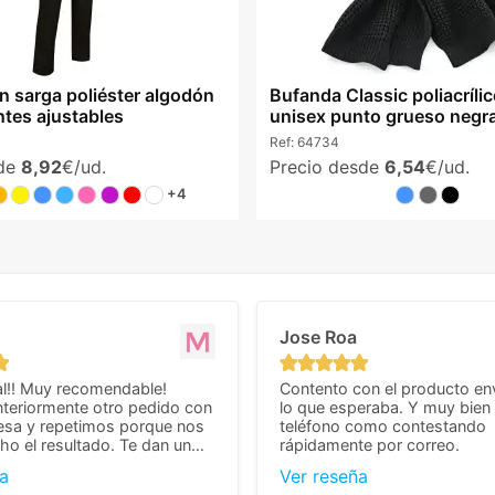
n sarga poliéster algodón
Bufanda Classic poliacríli
ntes ajustables
unisex punto grueso negr
Ref:
64734
sde
8,92
€/ud.
Precio desde
6,54
€/ud.
+4
Jose Roa
l!! Muy recomendable!
Contento con el producto en
teriormente otro pedido con
lo que esperaba. Y muy bien 
esa y repetimos porque nos
teléfono como contestando
o el resultado. Te dan un
rápidamente por correo.
agradable y personal, cosa
a
Ver reseña
cho cuando se trata