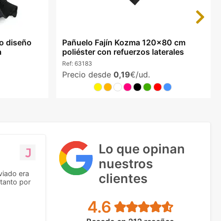
Next
co diseño
Pañuelo Fajín Kozma 120x80 cm
a
poliéster con refuerzos laterales
Ref:
63183
Precio desde
0,19
€/ud.
Lo que opinan
nuestros
viado era
clientes
tanto por
4.6