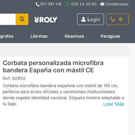
911 081 118
635 24 30 60
Contáctanos
L
ogin
0
ígrafos
Libretas
Abanicos
Paraguas
Corbata personalizada microfibra
bandera España con mástil CE
Ref:
62892
Corbata microfibra bandera española con mástil de 155 cm,
perfecta para actos oficiales y ceremonias institucionales
donde regales identidad nacional. Etiqueta trasera adaptable a
Leer Más
tu logo.