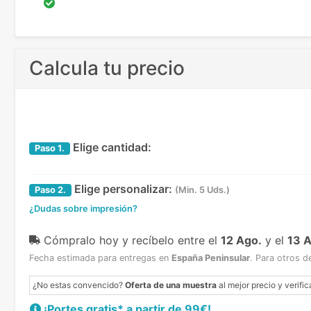
Calcula tu precio
Elige cantidad:
Paso
1.
Elige personalizar:
Paso
2.
(Min. 5 Uds.)
¿Dudas sobre impresión?
Cómpralo hoy y recíbelo
entre el
12 Ago.
y el
13 
Fecha estimada para entregas en
España Peninsular
.
Para otros d
¿No estas convencido?
Oferta de una muestra
al mejor precio y verific
¡Portes gratis* a partir de 99€!