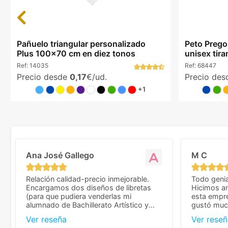
Previous
Pañuelo triangular personalizado
Peto Prego
Plus 100x70 cm en diez tonos
unisex tira
Ref:
14035
Ref:
68447
Precio desde
0,17
€/ud.
Precio de
+1
Ana José Gallego
M C
Relación calidad-precio inmejorable.
Todo genia
Encargamos dos diseños de libretas
Hicimos an
(para que pudiera venderlas mi
esta empr
alumnado de Bachillerato Artístico y
gustó much
sacarse un dinerillo) y nos dieron el
trato muy 
Ver reseña
Ver reseñ
mejor presupuesto con diferencia, con
que valoramos mu