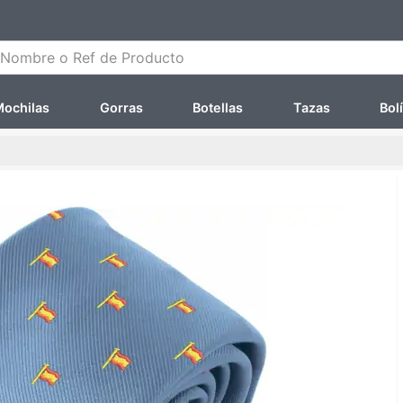
ombre o Ref de Producto
ochilas
Gorras
Botellas
Tazas
Bol