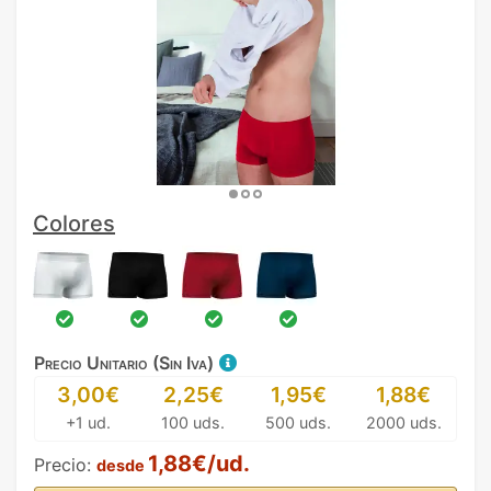
Colores
Precio Unitario (Sin Iva)
3,00€
2,25€
1,95€
1,88€
+1 ud.
100 uds.
500 uds.
2000 uds.
1,88€/ud.
Precio:
desde