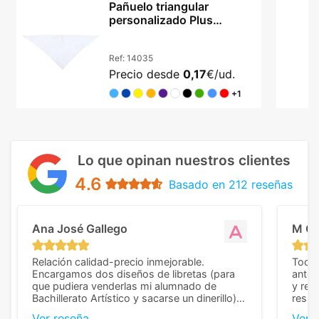
Pañuelo triangular
personalizado Plus
100x70 cm en diez tonos
Ref:
14035
Precio desde
0,17
€/ud.
+1
Lo que opinan nuestros clientes
4.6
Basado en 212 reseñas
Ana José Gallego
M C
Relación calidad-precio inmejorable.
Todo 
Encargamos dos diseños de libretas (para
anter
que pudiera venderlas mi alumnado de
y rep
Bachillerato Artístico y sacarse un dinerillo) y
resul
nos dieron el mejor presupuesto con
perso
Ver reseña
Ver 