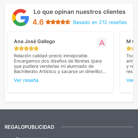
Lo que opinan nuestros clientes
4.6
Basado en 212 reseñas
Ana José Gallego
M C
Relación calidad-precio inmejorable.
Todo 
Encargamos dos diseños de libretas (para
anter
que pudiera venderlas mi alumnado de
y rep
Bachillerato Artístico y sacarse un dinerillo) y
resul
nos dieron el mejor presupuesto con
perso
Ver reseña
Ver 
diferencia, con libretas de muy buena calidad
cuand
y muy bien terminadas con la estampación
compl
en los colores pedidos. La atención al
pusie
cliente, inmejorable, respondiendo a cada
para 
duda que teníamos en el proceso. Nos
como
mandaron las miniaturas para
repet
previsualizarlas (las adjunto) y llegaron tal
todo!
cual, sin el menor problema. Totalmente
recomendables.
REGALOPUBLICIDAD
¿Quieres ver nuestras últimas
Novedades y Ofertas?