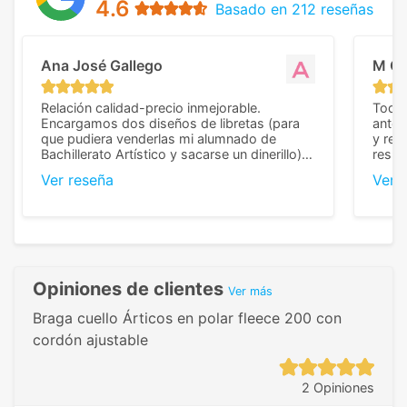
4.6
Basado en 212 reseñas
Ana José Gallego
M C
Relación calidad-precio inmejorable.
Todo 
Encargamos dos diseños de libretas (para
anter
que pudiera venderlas mi alumnado de
y rep
Bachillerato Artístico y sacarse un dinerillo) y
resul
nos dieron el mejor presupuesto con
perso
Ver reseña
Ver 
diferencia, con libretas de muy buena calidad
cuand
y muy bien terminadas con la estampación
compl
en los colores pedidos. La atención al
pusie
cliente, inmejorable, respondiendo a cada
para 
duda que teníamos en el proceso. Nos
como
mandaron las miniaturas para
repet
previsualizarlas (las adjunto) y llegaron tal
todo!
Opiniones de clientes
Ver más
cual, sin el menor problema. Totalmente
recomendables.
Braga cuello Árticos en polar fleece 200 con
cordón ajustable
2 Opiniones