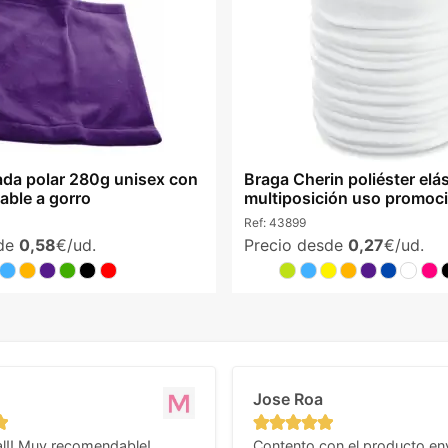
da polar 280g unisex con
Braga Cherin poliéster elá
table a gorro
multiposición uso promoc
Ref:
43899
sde
0,58
€/ud.
Precio desde
0,27
€/ud.
Jose Roa
l!! Muy recomendable!
Contento con el producto en