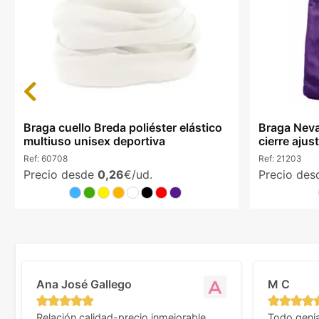
Previous
Braga cuello Breda poliéster elástico
Braga Neva
multiuso unisex deportiva
cierre ajus
Ref:
60708
Ref:
21203
Precio desde
0,26
€/ud.
Precio de
Ana José Gallego
M C
Relación calidad-precio inmejorable.
Todo genia