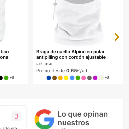
Next
stico
Braga de cuello Alpine en polar
ional
antipilling con cordón ajustable
Ref:
61146
Precio desde
0,65
€/ud.
+5
+8
Lo que opinan
nuestros
viado era