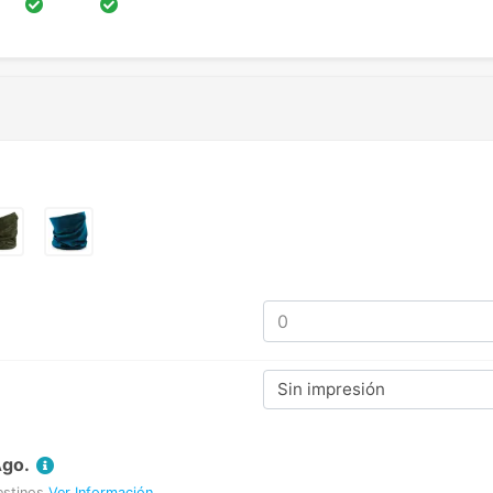
Sin impresión
Ago.
estinos
Ver Información