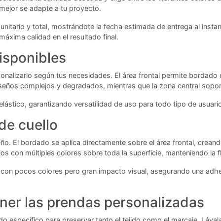
 mejor se adapte a tu proyecto.
nitario y total, mostrándote la fecha estimada de entrega al insta
máxima calidad en el resultado final.
isponibles
onalizarlo según tus necesidades. El área frontal permite bordado
diseños complejos y degradados, mientras que la zona central soport
ástico, garantizando versatilidad de uso para todo tipo de usuari
de cuello
seño. El bordado se aplica directamente sobre el área frontal, cre
s con múltiples colores sobre toda la superficie, manteniendo la fle
os con pocos colores pero gran impacto visual, asegurando una adhe
er las prendas personalizadas
do específico para preservar tanto el tejido como el marcaje. Láva