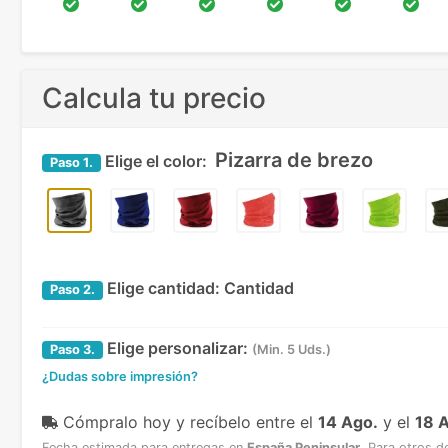
Calcula tu precio
Pizarra de brezo
Elige el color:
Paso
1.
Elige cantidad:
Cantidad
Paso
2.
Elige personalizar:
Paso
3.
(Min. 5 Uds.)
¿Dudas sobre impresión?
Cómpralo hoy y recíbelo
entre el
14 Ago.
y el
18 
Fecha estimada para entregas en
España Peninsular
.
Para otros d