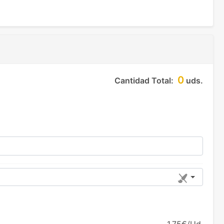
0
Cantidad Total:
uds.