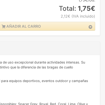
1,75€/Ud.
Total:
1,75€
2,12€
(IVA incluido)
AÑADIR AL CARRO
a de uso excepcional durante actividades intensas. Su
intivo que la diferencia de las bragas de cuello
l para equipos deportivos, eventos outdoor y campañas
disponibles: Spacer Grey, Royal, Red, Coral, Lime, Olive y