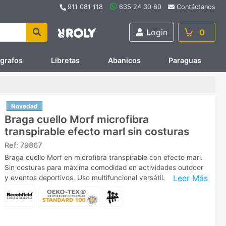
911 081 118
635 24 30 60
Contáctanos
L
ogin
0
ígrafos
Libretas
Abanicos
Paraguas
Novedad
Braga cuello Morf microfibra
transpirable efecto marl sin costuras
Ref:
79867
Braga cuello Morf en microfibra transpirable con efecto marl.
Sin costuras para máxima comodidad en actividades outdoor
Leer Más
y eventos deportivos. Uso multifuncional versátil.