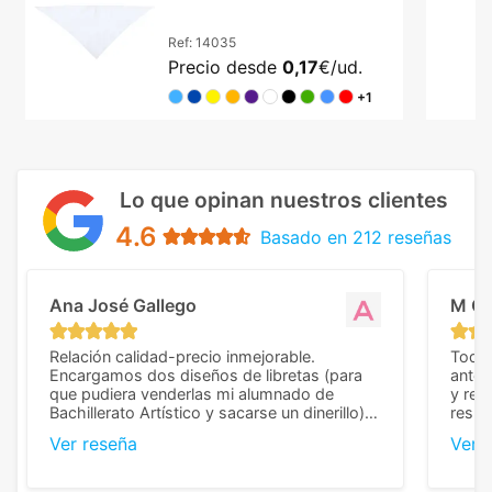
100x70 cm en diez tonos
Ref:
14035
Precio desde
0,17
€/ud.
+1
Lo que opinan nuestros clientes
4.6
Basado en 212 reseñas
Ana José Gallego
M C
Relación calidad-precio inmejorable.
Todo 
Encargamos dos diseños de libretas (para
anter
que pudiera venderlas mi alumnado de
y rep
Bachillerato Artístico y sacarse un dinerillo) y
resul
nos dieron el mejor presupuesto con
perso
Ver reseña
Ver 
diferencia, con libretas de muy buena calidad
cuand
y muy bien terminadas con la estampación
compl
en los colores pedidos. La atención al
pusie