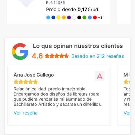
Ref:
14035
Precio desde
0,17
€/ud.
+1
Lo que opinan nuestros clientes
4.6
Basado en 212 reseñas
Ana José Gallego
M C
Relación calidad-precio inmejorable.
Todo 
Encargamos dos diseños de libretas (para
anter
que pudiera venderlas mi alumnado de
y rep
Bachillerato Artístico y sacarse un dinerillo) y
resul
nos dieron el mejor presupuesto con
perso
Ver reseña
Ver 
diferencia, con libretas de muy buena calidad
cuand
y muy bien terminadas con la estampación
compl
en los colores pedidos. La atención al
pusie
cliente, inmejorable, respondiendo a cada
para 
duda que teníamos en el proceso. Nos
como