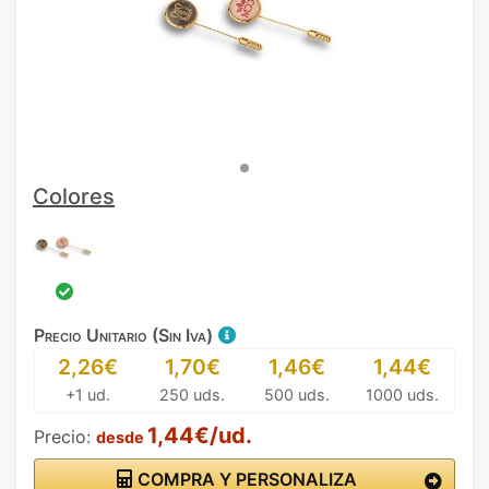
Colores
Precio Unitario (Sin Iva)
2,26€
1,70€
1,46€
1,44€
+1 ud.
250 uds.
500 uds.
1000 uds.
1,44€/ud.
Precio:
desde
COMPRA Y PERSONALIZA