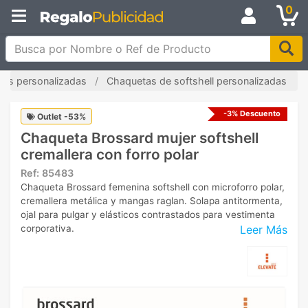
0
Busca por Nombre o Ref de Producto
as personalizadas
Chaquetas de softshell personalizadas
-3% Descuento
Outlet -53%
Chaqueta Brossard mujer softshell
cremallera con forro polar
Ref:
85483
Chaqueta Brossard femenina softshell con microforro polar,
cremallera metálica y mangas raglan. Solapa antitormenta,
ojal para pulgar y elásticos contrastados para vestimenta
Leer Más
corporativa.