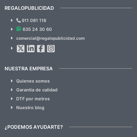
recomendables.
REGALOPUBLICIDAD
¿Quieres ver nuestras últimas
Novedades y Ofertas?
911 081 118
635 24 30 60
SUSCRÍBETE!!
comercial@regalopublicidad.com
Al suscribirte aceptas nuestras
políticas de privacidad
(No
hacemos Spam)
NUESTRA EMPRESA
Quienes somos
Garantia de calidad
DTF por metros
Nuestro blog
¿PODEMOS AYUDARTE?