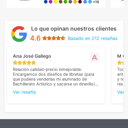
+15
Lo que opinan nuestros clientes
4.6
Basado en 212 reseñas
Ana José Gallego
M C
Relación calidad-precio inmejorable.
Todo 
Encargamos dos diseños de libretas (para
anter
que pudiera venderlas mi alumnado de
y rep
Bachillerato Artístico y sacarse un dinerillo) y
resul
nos dieron el mejor presupuesto con
perso
Ver reseña
Ver 
diferencia, con libretas de muy buena calidad
cuand
y muy bien terminadas con la estampación
compl
en los colores pedidos. La atención al
pusie
cliente, inmejorable, respondiendo a cada
para 
duda que teníamos en el proceso. Nos
como
mandaron las miniaturas para
repet
previsualizarlas (las adjunto) y llegaron tal
todo!
cual, sin el menor problema. Totalmente