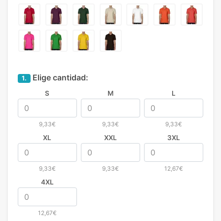
Elige cantidad:
1.
S
M
L
9,33€
9,33€
9,33€
XL
XXL
3XL
9,33€
9,33€
12,67€
4XL
12,67€