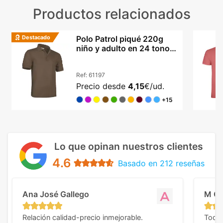
Productos relacionados
Destacado
Polo Patrol piqué 220g
niño y adulto en 24 tonos
vibrantes
Ref:
61197
Precio desde
4,15
€/ud.
+15
Lo que opinan nuestros clientes
4.6
Basado en 212 reseñas
Ana José Gallego
M C
Relación calidad-precio inmejorable.
Todo 