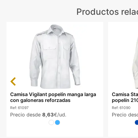
Productos rel
Previous
Camisa Vigilant popelín manga larga
Camisa Sta
con galoneras reforzadas
popelín 210
Ref:
61097
Ref:
61090
Precio desde
8,63
€/ud.
Precio de