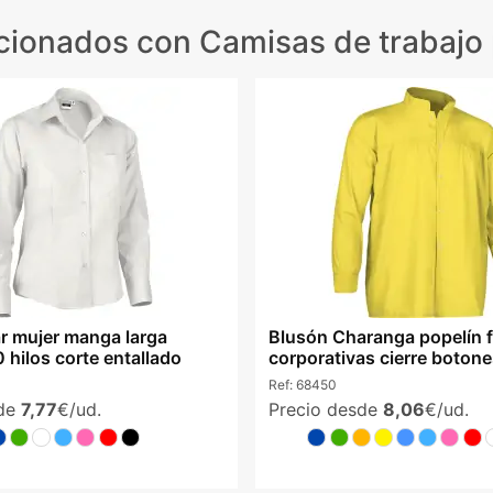
acionados
con Camisas de trabajo 
r mujer manga larga
Blusón Charanga popelín f
 hilos corte entallado
corporativas cierre boton
Ref:
68450
sde
7,77
€/ud.
Precio desde
8,06
€/ud.