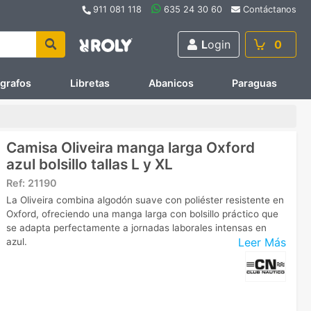
911 081 118
635 24 30 60
Contáctanos
L
ogin
0
ígrafos
Libretas
Abanicos
Paraguas
Camisa Oliveira manga larga Oxford
azul bolsillo tallas L y XL
Ref:
21190
La Oliveira combina algodón suave con poliéster resistente en
Oxford, ofreciendo una manga larga con bolsillo práctico que
se adapta perfectamente a jornadas laborales intensas en
Leer Más
azul.