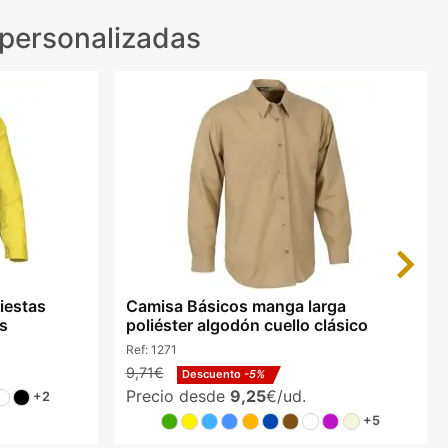
personalizadas
Next
iestas
Camisa Básicos manga larga
es
poliéster algodón cuello clásico
Ref:
1271
9,71€
Descuento
-5%
Precio desde
9,25
€/ud.
+2
+5