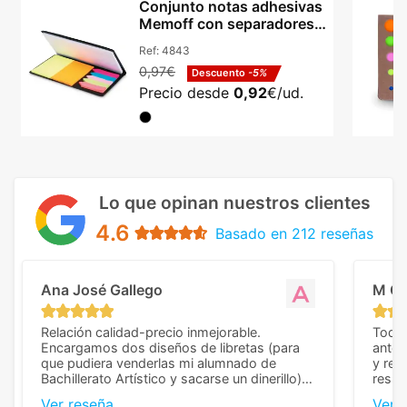
Conjunto notas adhesivas
Memoff con separadores y
logotipo
Ref:
4843
0,97€
Descuento
-5%
Precio desde
0,92
€/ud.
Lo que opinan nuestros clientes
4.6
Basado en 212 reseñas
Ana José Gallego
M C
Relación calidad-precio inmejorable.
Todo 
Encargamos dos diseños de libretas (para
anter
que pudiera venderlas mi alumnado de
y rep
Bachillerato Artístico y sacarse un dinerillo) y
resul
nos dieron el mejor presupuesto con
perso
Ver reseña
Ver 