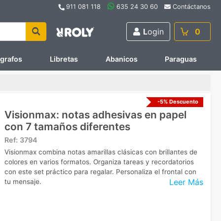
911 081 118
635 24 30 60
Contáctanos
L
ogin
0
ígrafos
Libretas
Abanicos
Paraguas
-5% Descuento
Visionmax: notas adhesivas en papel
con 7 tamaños diferentes
Ref:
3794
Visionmax combina notas amarillas clásicas con brillantes de
colores en varios formatos. Organiza tareas y recordatorios
con este set práctico para regalar. Personaliza el frontal con
Leer Más
tu mensaje.