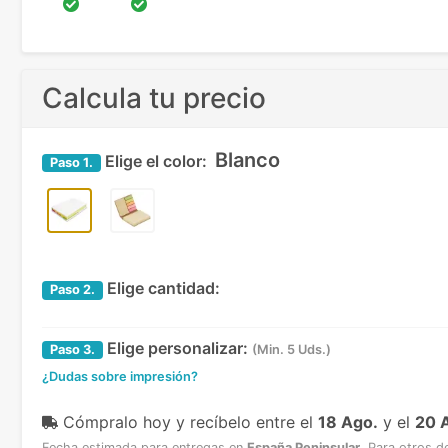
Calcula tu precio
Blanco
Elige el color:
Paso
1.
Elige cantidad:
Paso
2.
Elige personalizar:
Paso
3.
(Min. 5 Uds.)
¿Dudas sobre impresión?
Cómpralo hoy y recíbelo
entre el
18 Ago.
y el
20 
Fecha estimada para entregas en
España Peninsular
.
Para otros d