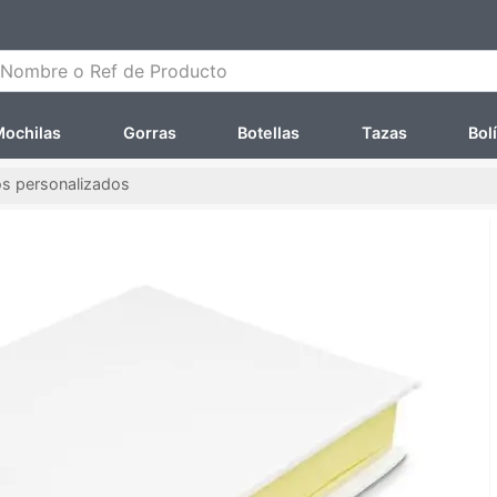
ombre o Ref de Producto
ochilas
Gorras
Botellas
Tazas
Bol
os personalizados