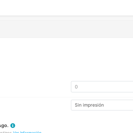
Sin impresión
Ago.
estinos
Ver Información