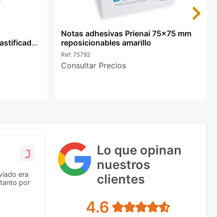
Next
Notas adhesivas Prienai 75x75 mm
astificada
reposicionables amarillo
Ref:
75792
Consultar Precios
Lo que opinan
nuestros
viado era
clientes
tanto por
4.6