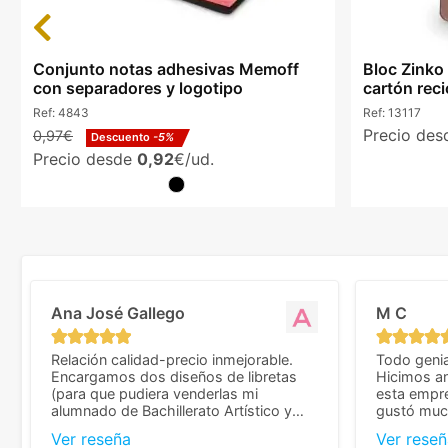
Previous
Conjunto notas adhesivas Memoff
Bloc Zinko
con separadores y logotipo
cartón rec
Ref:
4843
Ref:
13117
Precio de
0,97€
Descuento
-5%
Precio desde
0,92
€/ud.
Ana José Gallego
M C
Relación calidad-precio inmejorable.
Todo genia
Encargamos dos diseños de libretas
Hicimos an
(para que pudiera venderlas mi
esta empr
alumnado de Bachillerato Artístico y
gustó much
sacarse un dinerillo) y nos dieron el
trato muy 
Ver reseña
Ver reseñ
mejor presupuesto con diferencia, con
que valoramos mu