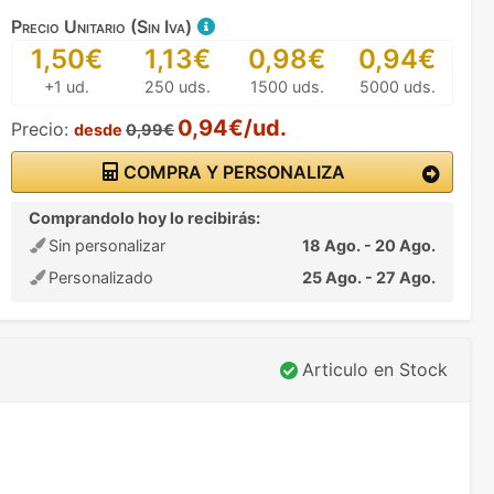
Precio Unitario (Sin Iva)
1,50€
1,13€
0,98€
0,94€
+1 ud.
250 uds.
1500 uds.
5000 uds.
0,94€/ud.
Precio:
desde
0,99€
COMPRA Y PERSONALIZA
Comprandolo hoy lo recibirás:
Sin personalizar
18 Ago. - 20 Ago.
Personalizado
25 Ago. - 27 Ago.
Articulo en Stock