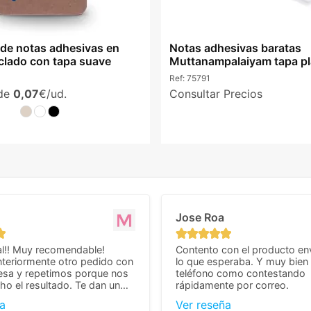
 de notas adhesivas en
Notas adhesivas baratas
iclado con tapa suave
Muttanampalaiyam tapa pl
oficina
Ref:
75791
sde
0,07
€/ud.
Consultar Precios
Jose Roa
l!! Muy recomendable!
Contento con el producto en
teriormente otro pedido con
lo que esperaba. Y muy bien 
esa y repetimos porque nos
teléfono como contestando
o el resultado. Te dan un
rápidamente por correo.
agradable y personal, cosa
a
Ver reseña
cho cuando se trata