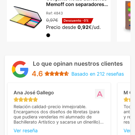
Memoff con separadores y
logotipo
Ref:
4843
0,97€
Descuento
-5%
Precio desde
0,92
€/ud.
Lo que opinan nuestros clientes
4.6
Basado en 212 reseñas
Ana José Gallego
M C
Relación calidad-precio inmejorable.
Todo 
Encargamos dos diseños de libretas (para
anter
que pudiera venderlas mi alumnado de
y rep
Bachillerato Artístico y sacarse un dinerillo) y
resul
nos dieron el mejor presupuesto con
perso
Ver reseña
Ver 
diferencia, con libretas de muy buena calidad
cuand