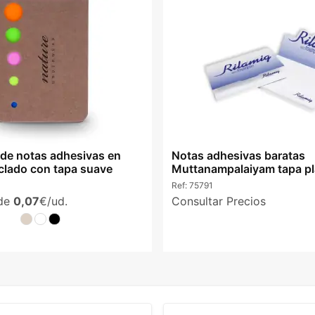
 de notas adhesivas en
Notas adhesivas baratas
iclado con tapa suave
Muttanampalaiyam tapa pl
oficina
Ref:
75791
sde
0,07
€/ud.
Consultar Precios