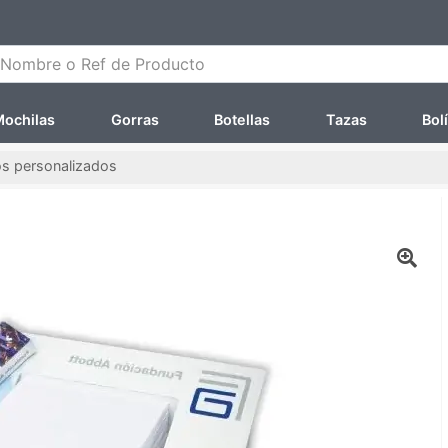
ombre o Ref de Producto
ochilas
Gorras
Botellas
Tazas
Bol
os personalizados