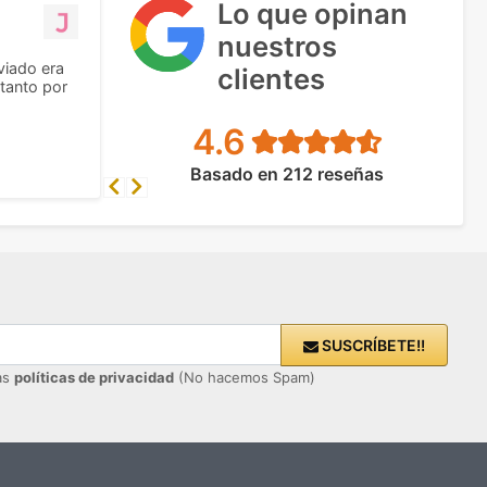
Lo que opinan
nuestros
viado era
clientes
tanto por
4.6
Basado en 212 reseñas
Previous
Next
SUSCRÍBETE!!
ras
políticas de privacidad
(No hacemos Spam)