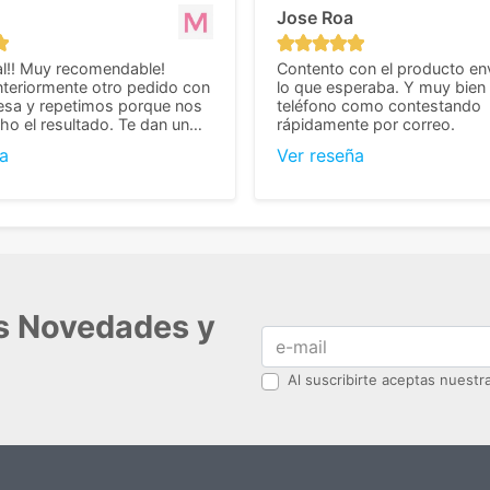
Jose Roa
l!! Muy recomendable!
Contento con el producto en
teriormente otro pedido con
lo que esperaba. Y muy bien 
esa y repetimos porque nos
teléfono como contestando
o el resultado. Te dan un
rápidamente por correo.
agradable y personal, cosa
a
Ver reseña
cho cuando se trata
s algo complicados de
También nos pusieron muchas
 desde el inicio para
el pedido fuera de España,
tros pedíamos. Volveremos
con ellos seguro! Muchas
r todo! ☺️
as Novedades y
Al suscribirte aceptas nuest