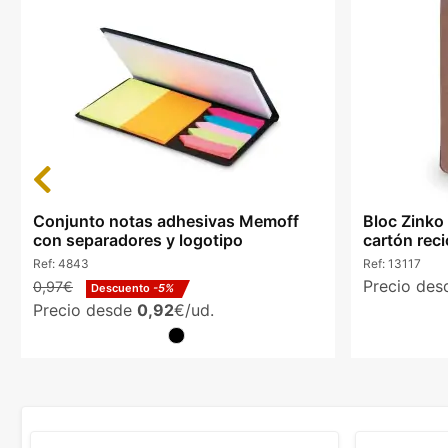
Previous
Conjunto notas adhesivas Memoff
Bloc Zinko
con separadores y logotipo
cartón rec
Ref:
4843
Ref:
13117
Precio de
0,97€
Descuento
-5%
Precio desde
0,92
€/ud.