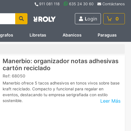
911 081 118
635 24 30 60
Contáctanos
L
ogin
0
ígrafos
Libretas
Abanicos
Paraguas
Manerbio: organizador notas adhesivas
cartón reciclado
Ref:
68050
Manerbio ofrece 5 tacos adhesivos en tonos vivos sobre base
kraft reciclado. Compacto y funcional para regalar en
eventos, destacando tu empresa serigrafiada con estilo
Leer Más
sostenible.