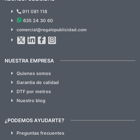
¿Quieres ver nuestras últimas
Novedades y Ofertas?
911 081 118
635 24 30 60
SUSCRÍBETE!!
comercial@regalopublicidad.com
Al suscribirte aceptas nuestras
políticas de privacidad
(No
hacemos Spam)
NUESTRA EMPRESA
Quienes somos
Garantia de calidad
DTF por metros
Nuestro blog
¿PODEMOS AYUDARTE?
Preguntas frecuentes