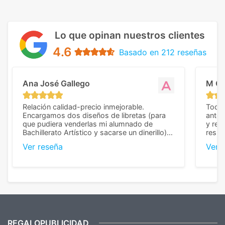
Lo que opinan nuestros clientes
4.6
Basado en 212 reseñas
Ana José Gallego
M C
Relación calidad-precio inmejorable.
Todo 
Encargamos dos diseños de libretas (para
anter
que pudiera venderlas mi alumnado de
y rep
Bachillerato Artístico y sacarse un dinerillo) y
resul
nos dieron el mejor presupuesto con
perso
Ver reseña
Ver 
diferencia, con libretas de muy buena calidad
cuand
y muy bien terminadas con la estampación
compl
en los colores pedidos. La atención al
pusie
cliente, inmejorable, respondiendo a cada
para 
duda que teníamos en el proceso. Nos
como
mandaron las miniaturas para
repet
previsualizarlas (las adjunto) y llegaron tal
todo!
cual, sin el menor problema. Totalmente
recomendables.
REGALOPUBLICIDAD