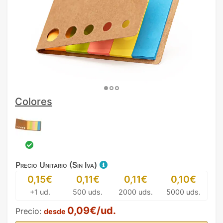
Colores
Precio Unitario (Sin Iva)
0,15€
0,11€
0,11€
0,10€
+1 ud.
500 uds.
2000 uds.
5000 uds.
0,09€/ud.
Precio:
desde