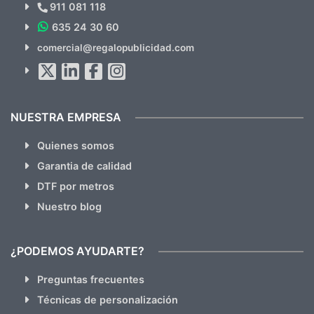
Novedades y Ofertas?
911 081 118
635 24 30 60
SUSCRÍBETE!!
comercial@regalopublicidad.com
Al suscribirte aceptas nuestras
políticas de privacidad
(No
hacemos Spam)
NUESTRA EMPRESA
Quienes somos
Garantia de calidad
DTF por metros
Nuestro blog
¿PODEMOS AYUDARTE?
Preguntas frecuentes
Técnicas de personalización