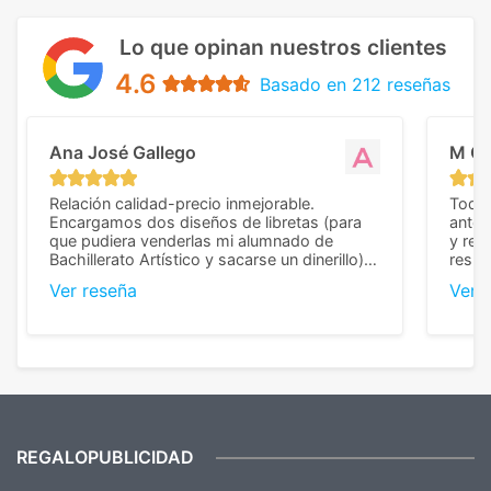
Lo que opinan nuestros clientes
4.6
Basado en 212 reseñas
Ana José Gallego
M C
Relación calidad-precio inmejorable.
Todo 
Encargamos dos diseños de libretas (para
anter
que pudiera venderlas mi alumnado de
y rep
Bachillerato Artístico y sacarse un dinerillo) y
resul
nos dieron el mejor presupuesto con
perso
Ver reseña
Ver 
diferencia, con libretas de muy buena calidad
cuand
y muy bien terminadas con la estampación
compl
en los colores pedidos. La atención al
pusie
cliente, inmejorable, respondiendo a cada
para 
duda que teníamos en el proceso. Nos
como
mandaron las miniaturas para
repet
previsualizarlas (las adjunto) y llegaron tal
todo!
cual, sin el menor problema. Totalmente
recomendables.
REGALOPUBLICIDAD
¿Quieres ver nuestras últimas