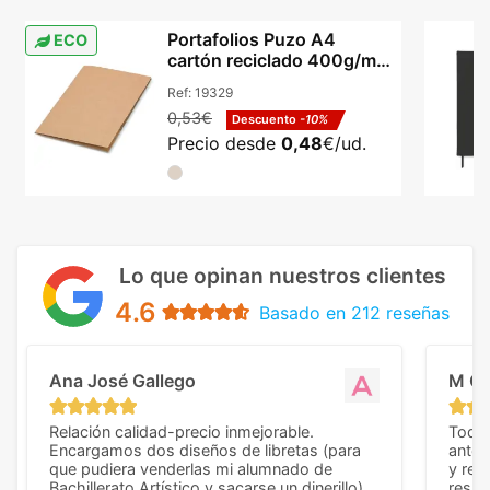
Portafolios Puzo A4
ECO
cartón reciclado 400g/m²
dos bolsillos
Ref:
19329
0,53€
Descuento
-10%
Precio desde
0,48
€/ud.
Lo que opinan nuestros clientes
4.6
Basado en 212 reseñas
Ana José Gallego
M C
Relación calidad-precio inmejorable.
Todo 
Encargamos dos diseños de libretas (para
anter
que pudiera venderlas mi alumnado de
y rep
Bachillerato Artístico y sacarse un dinerillo) y
resul