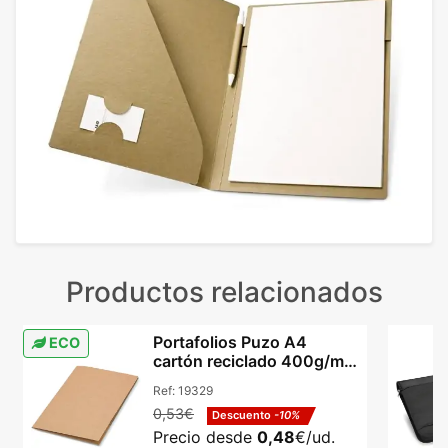
Productos relacionados
Portafolios Puzo A4
ECO
cartón reciclado 400g/m²
dos bolsillos
Ref:
19329
0,53€
Descuento
-10%
Precio desde
0,48
€/ud.