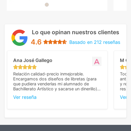
Lo que opinan nuestros clientes
4.6
Basado en 212 reseñas
Ana José Gallego
M C
Relación calidad-precio inmejorable.
Todo 
Encargamos dos diseños de libretas (para
anter
que pudiera venderlas mi alumnado de
y rep
Bachillerato Artístico y sacarse un dinerillo) y
resul
nos dieron el mejor presupuesto con
perso
Ver reseña
Ver 
diferencia, con libretas de muy buena calidad
cuand
y muy bien terminadas con la estampación
compl
en los colores pedidos. La atención al
pusie
cliente, inmejorable, respondiendo a cada
para 
duda que teníamos en el proceso. Nos
como
mandaron las miniaturas para
repet
previsualizarlas (las adjunto) y llegaron tal
todo!