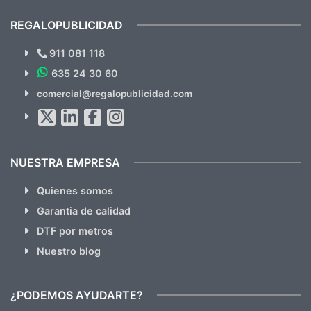
cual, sin el menor problema. Totalmente
recomendables.
REGALOPUBLICIDAD
¿Quieres ver nuestras últimas
Novedades y Ofertas?
911 081 118
635 24 30 60
SUSCRÍBETE!!
comercial@regalopublicidad.com
Al suscribirte aceptas nuestras
políticas de privacidad
(No
hacemos Spam)
NUESTRA EMPRESA
Quienes somos
Garantia de calidad
DTF por metros
Nuestro blog
¿PODEMOS AYUDARTE?