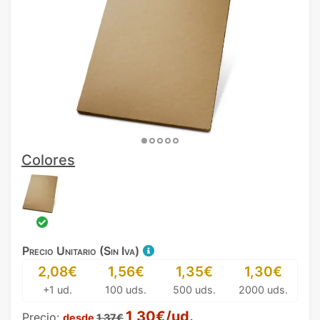
Colores
Precio Unitario (Sin Iva)
2,08€
1,56€
1,35€
1,30€
+1 ud.
100 uds.
500 uds.
2000 uds.
1,30€/ud.
Precio:
desde
1,37€