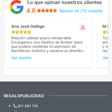
Lo que opinan nuestros clientes
4.6
Basado en 212 reseñas
Ana José Gallego
M C
Relación calidad-precio inmejorable.
Todo 
Encargamos dos diseños de libretas (para
anter
que pudiera venderlas mi alumnado de
y rep
Bachillerato Artístico y sacarse un dinerillo) y
resul
nos dieron el mejor presupuesto con
perso
Ver reseña
Ver 
diferencia, con libretas de muy buena calidad
cuand
y muy bien terminadas con la estampación
compl
en los colores pedidos. La atención al
pusie
cliente, inmejorable, respondiendo a cada
para 
duda que teníamos en el proceso. Nos
como
mandaron las miniaturas para
repet
previsualizarlas (las adjunto) y llegaron tal
todo!
cual, sin el menor problema. Totalmente
recomendables.
REGALOPUBLICIDAD
¿Quieres ver nuestras últimas
Novedades y Ofertas?
911 081 118