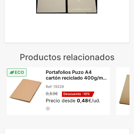
Productos relacionados
Portafolios Puzo A4
ECO
cartón reciclado 400g/m²
dos bolsillos
Ref:
19329
0,53€
Descuento
-10%
Precio desde
0,48
€/ud.