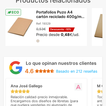
Productos relacionados
Portafolios Puzo A4
ECO
cartón reciclado 400g/m²
dos bolsillos
Ref:
19329
0,53€
Descuento
-10%
Precio desde
0,48
€/ud.
Lo que opinan nuestros clientes
4.6
Basado en 212 reseñas
Ana José Gallego
M C
Relación calidad-precio inmejorable.
Todo 
Encargamos dos diseños de libretas (para
anter
que pudiera venderlas mi alumnado de
y rep