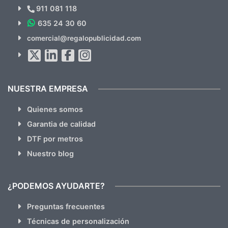
Novedades y Ofertas?
911 081 118
635 24 30 60
SUSCRÍBETE!!
comercial@regalopublicidad.com
Al suscribirte aceptas nuestras
políticas de privacidad
(No
hacemos Spam)
NUESTRA EMPRESA
Quienes somos
Garantia de calidad
DTF por metros
Nuestro blog
¿PODEMOS AYUDARTE?
Preguntas frecuentes
Técnicas de personalización