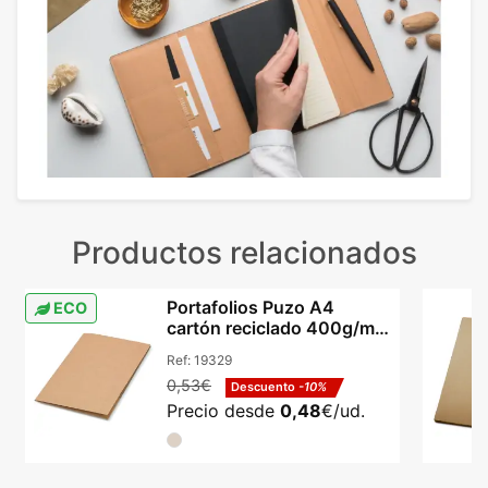
Productos relacionados
Portafolios Puzo A4
ECO
cartón reciclado 400g/m²
dos bolsillos
Ref:
19329
0,53€
Descuento
-10%
Precio desde
0,48
€/ud.