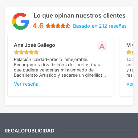
Lo que opinan nuestros clientes
4.6
Basado en 212 reseñas
Ana José Gallego
M C
Relación calidad-precio inmejorable.
Todo 
Encargamos dos diseños de libretas (para
anter
que pudiera venderlas mi alumnado de
y rep
Bachillerato Artístico y sacarse un dinerillo) y
resul
nos dieron el mejor presupuesto con
perso
Ver reseña
Ver 
diferencia, con libretas de muy buena calidad
cuand
y muy bien terminadas con la estampación
compl
en los colores pedidos. La atención al
pusie
cliente, inmejorable, respondiendo a cada
para 
duda que teníamos en el proceso. Nos
como
mandaron las miniaturas para
repet
previsualizarlas (las adjunto) y llegaron tal
todo!
cual, sin el menor problema. Totalmente
recomendables.
REGALOPUBLICIDAD
¿Quieres ver nuestras últimas