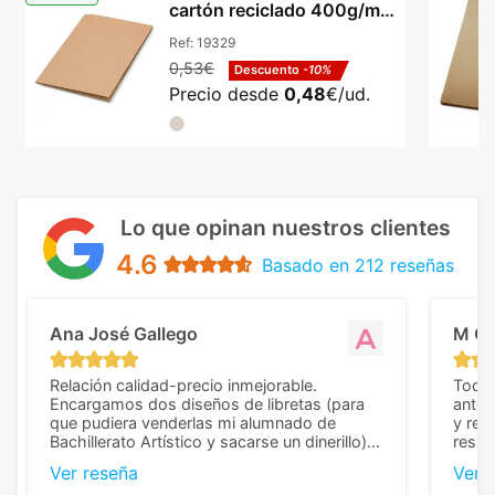
cartón reciclado 400g/m²
dos bolsillos
Ref:
19329
0,53€
Descuento
-10%
Precio desde
0,48
€/ud.
Lo que opinan nuestros clientes
4.6
Basado en 212 reseñas
Ana José Gallego
M C
Relación calidad-precio inmejorable.
Todo 
Encargamos dos diseños de libretas (para
anter
que pudiera venderlas mi alumnado de
y rep
Bachillerato Artístico y sacarse un dinerillo) y
resul
nos dieron el mejor presupuesto con
perso
Ver reseña
Ver 
diferencia, con libretas de muy buena calidad
cuand