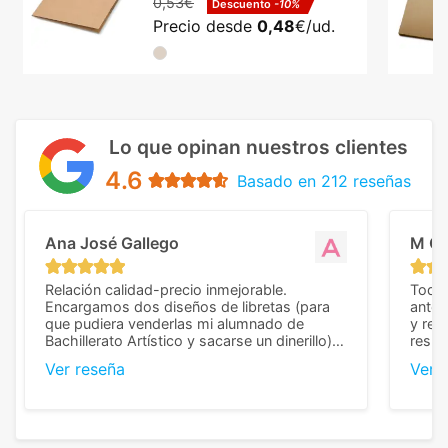
0,53€
Descuento
-10%
Precio desde
0,48
€/ud.
Lo que opinan nuestros clientes
4.6
Basado en 212 reseñas
Ana José Gallego
M C
Relación calidad-precio inmejorable.
Todo 
Encargamos dos diseños de libretas (para
anter
que pudiera venderlas mi alumnado de
y rep
Bachillerato Artístico y sacarse un dinerillo) y
resul
nos dieron el mejor presupuesto con
perso
Ver reseña
Ver 
diferencia, con libretas de muy buena calidad
cuand
y muy bien terminadas con la estampación
compl
en los colores pedidos. La atención al
pusie
cliente, inmejorable, respondiendo a cada
para 
duda que teníamos en el proceso. Nos
como