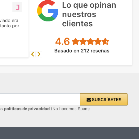
Lo que opinan
nuestros
viado era
clientes
tanto por
4.6
Basado en 212 reseñas
Previous
Next
SUSCRÍBETE!!
ras
políticas de privacidad
(No hacemos Spam)