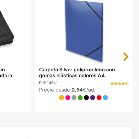
Next
on
Carpeta Silver polipropileno con
ladora
gomas elásticas colores A4
Ref:
14641
Precio desde
0,54
€/ud.