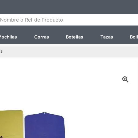
ombre o Ref de Producto
ochilas
Gorras
Botellas
Tazas
Bol
as