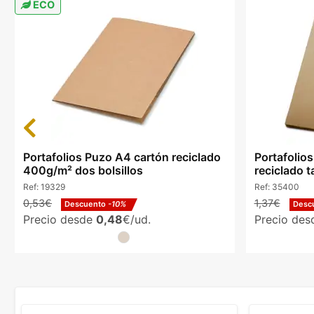
ECO
Previous
Portafolios Puzo A4 cartón reciclado
Portafolio
400g/m² dos bolsillos
reciclado t
Ref:
19329
Ref:
35400
0,53€
1,37€
Descuento
-10%
Desc
Precio desde
0,48
€/ud.
Precio de