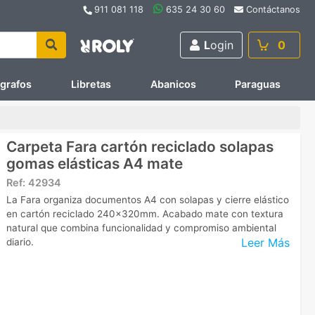
911 081 118
635 24 30 60
Contáctanos
L
ogin
0
ígrafos
Libretas
Abanicos
Paraguas
Carpeta Fara cartón reciclado solapas
gomas elásticas A4 mate
Ref:
42934
La Fara organiza documentos A4 con solapas y cierre elástico
en cartón reciclado 240x320mm. Acabado mate con textura
natural que combina funcionalidad y compromiso ambiental
Leer Más
diario.