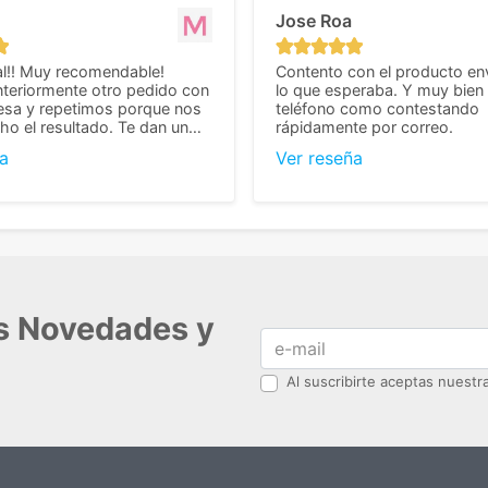
Jose Roa
l!! Muy recomendable!
Contento con el producto en
teriormente otro pedido con
lo que esperaba. Y muy bien 
esa y repetimos porque nos
teléfono como contestando
o el resultado. Te dan un
rápidamente por correo.
agradable y personal, cosa
a
Ver reseña
cho cuando se trata
s algo complicados de
También nos pusieron muchas
 desde el inicio para
el pedido fuera de España,
tros pedíamos. Volveremos
con ellos seguro! Muchas
r todo! ☺️
as Novedades y
Al suscribirte aceptas nuest