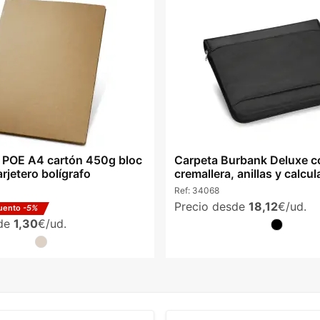
s POE A4 cartón 450g bloc
Carpeta Burbank Deluxe c
arjetero bolígrafo
cremallera, anillas y calcu
Ref:
34068
Precio desde
18,12
€/ud.
uento
-5%
sde
1,30
€/ud.