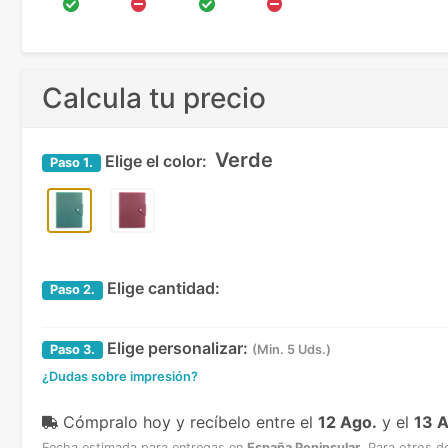
Calcula tu precio
Verde
Elige el color:
Paso
1.
Elige cantidad:
Paso
2.
Elige personalizar:
Paso
3.
(Min. 5 Uds.)
¿Dudas sobre impresión?
Cómpralo hoy y recíbelo
entre el
12 Ago.
y el
13 
Fecha estimada para entregas en
España Peninsular
.
Para otros d