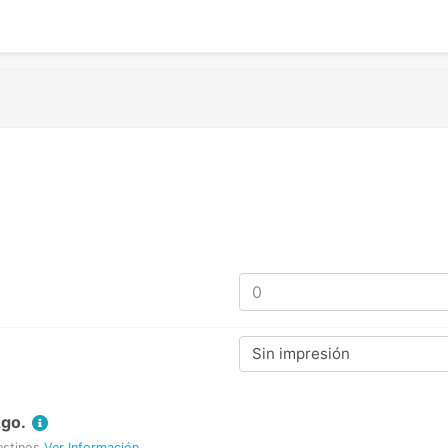
Sin impresión
Ago.
estinos
Ver Información