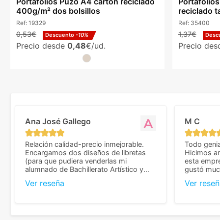
Portafolios Puzo A4 cartón reciclado
Portafolio
400g/m² dos bolsillos
reciclado t
Ref:
19329
Ref:
35400
0,53€
1,37€
Descuento
-10%
Desc
Precio desde
0,48
€/ud.
Precio de
Ana José Gallego
M C
Relación calidad-precio inmejorable.
Todo genia
Encargamos dos diseños de libretas
Hicimos an
(para que pudiera venderlas mi
esta empr
alumnado de Bachillerato Artístico y
gustó much
sacarse un dinerillo) y nos dieron el
trato muy 
Ver reseña
Ver reseñ
mejor presupuesto con diferencia, con
que valoramos mu
libretas de muy buena calidad y muy
de pedido
bien terminadas con la estampación en
diseñar. 
los colores pedidos. La atención al
facilidades
cliente, inmejorable, respondiendo a
mandarnos 