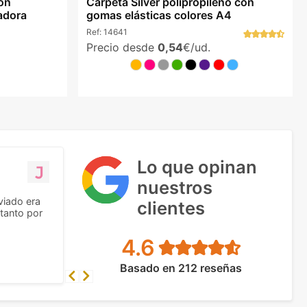
on
Carpeta Silver polipropileno con
ladora
gomas elásticas colores A4
Ref:
14641
Precio desde
0,54
€/ud.
Lo que opinan
nuestros
viado era
clientes
tanto por
4.6
Basado en 212 reseñas
Previous
Next