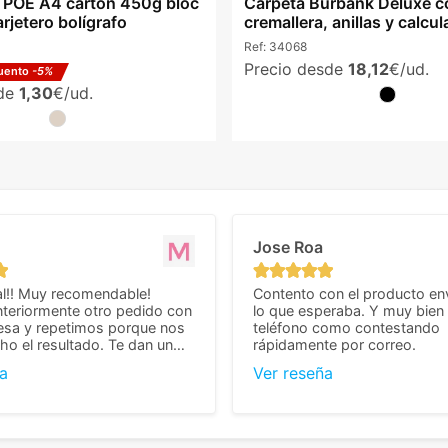
s POE A4 cartón 450g bloc
Carpeta Burbank Deluxe c
arjetero bolígrafo
cremallera, anillas y calcu
Ref:
34068
Precio desde
18,12
€/ud.
uento
-5%
sde
1,30
€/ud.
Jose Roa
l!! Muy recomendable!
Contento con el producto en
teriormente otro pedido con
lo que esperaba. Y muy bien 
esa y repetimos porque nos
teléfono como contestando
o el resultado. Te dan un
rápidamente por correo.
agradable y personal, cosa
a
Ver reseña
cho cuando se trata
s algo complicados de
También nos pusieron muchas
 desde el inicio para
el pedido fuera de España,