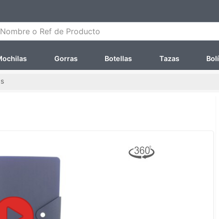
ombre o Ref de Producto
ochilas
Gorras
Botellas
Tazas
Bol
as