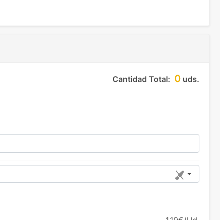
0
Cantidad Total:
uds.