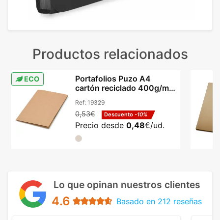
Productos relacionados
Portafolios Puzo A4
ECO
cartón reciclado 400g/m²
dos bolsillos
Ref:
19329
0,53€
Descuento
-10%
Precio desde
0,48
€/ud.
Lo que opinan nuestros clientes
4.6
Basado en 212 reseñas