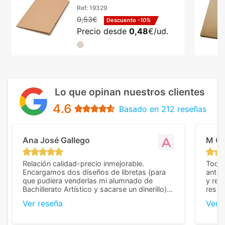
dos bolsillos
Ref:
19329
0,53€
Descuento
-10%
Precio desde
0,48
€/ud.
Lo que opinan nuestros clientes
4.6
Basado en 212 reseñas
Ana José Gallego
M C
Relación calidad-precio inmejorable.
Todo 
Encargamos dos diseños de libretas (para
anter
que pudiera venderlas mi alumnado de
y rep
Bachillerato Artístico y sacarse un dinerillo) y
resul
nos dieron el mejor presupuesto con
perso
Ver reseña
Ver 
diferencia, con libretas de muy buena calidad
cuand
y muy bien terminadas con la estampación
compl
en los colores pedidos. La atención al
pusie