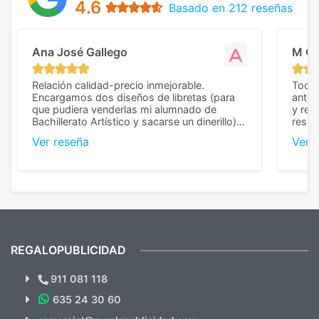
4.6
Basado en 212 reseñas
Ana José Gallego
M C
Relación calidad-precio inmejorable.
Todo 
Encargamos dos diseños de libretas (para
anter
que pudiera venderlas mi alumnado de
y rep
Bachillerato Artístico y sacarse un dinerillo) y
resul
nos dieron el mejor presupuesto con
perso
Ver reseña
Ver 
diferencia, con libretas de muy buena calidad
cuand
y muy bien terminadas con la estampación
compl
en los colores pedidos. La atención al
pusie
cliente, inmejorable, respondiendo a cada
para 
duda que teníamos en el proceso. Nos
como
mandaron las miniaturas para
repet
previsualizarlas (las adjunto) y llegaron tal
todo!
cual, sin el menor problema. Totalmente
recomendables.
REGALOPUBLICIDAD
¿Quieres ver nuestras últimas
Novedades y Ofertas?
911 081 118
635 24 30 60
SUSCRÍBETE!!