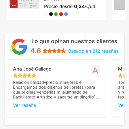
Precio desde
0,34
€/ud.
Lo que opinan nuestros clientes
4.6
Basado en 212 reseñas
Ana José Gallego
M C
Relación calidad-precio inmejorable.
Todo 
Encargamos dos diseños de libretas (para
anter
que pudiera venderlas mi alumnado de
y rep
Bachillerato Artístico y sacarse un dinerillo) y
resul
nos dieron el mejor presupuesto con
perso
Ver reseña
Ver 
diferencia, con libretas de muy buena calidad
cuand
y muy bien terminadas con la estampación
compl
en los colores pedidos. La atención al
pusie
cliente, inmejorable, respondiendo a cada
para 
duda que teníamos en el proceso. Nos
como