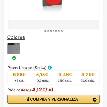
Colores
Precio Unitario (Sin Iva)
6,86€
5,15€
4,46€
4,29€
+1 ud.
100 uds.
250 uds.
500 uds.
4,12€/ud.
Precio:
desde
COMPRA Y PERSONALIZA