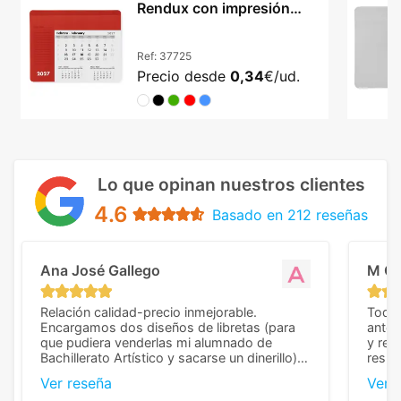
Rendux con impresión
sobre superficie PVC
Ref:
37725
Precio desde
0,34
€/ud.
Lo que opinan nuestros clientes
4.6
Basado en 212 reseñas
Ana José Gallego
M C
Relación calidad-precio inmejorable.
Todo 
Encargamos dos diseños de libretas (para
anter
que pudiera venderlas mi alumnado de
y rep
Bachillerato Artístico y sacarse un dinerillo) y
resul
nos dieron el mejor presupuesto con
perso
Ver reseña
Ver 
diferencia, con libretas de muy buena calidad
cuand