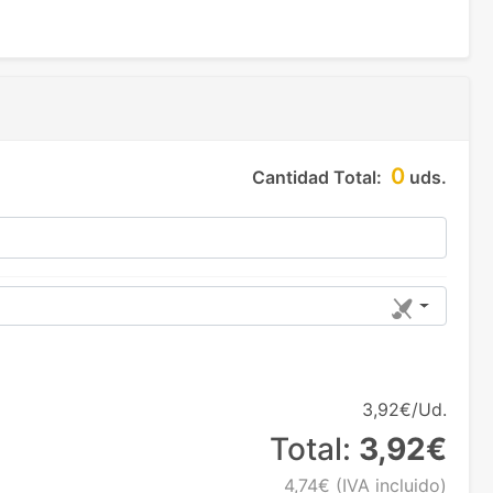
0
Cantidad Total:
uds.
3,92€/Ud.
Total:
3,92€
4,74€
(IVA incluido)