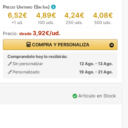
Precio Unitario (Sin Iva)
6,52€
4,89€
4,24€
4,08€
+1 ud.
100 uds.
250 uds.
500 uds.
3,92€/ud.
Precio:
desde
COMPRA Y PERSONALIZA
Comprandolo hoy lo recibirás:
Sin personalizar
12 Ago. - 13 Ago.
Personalizado
19 Ago. - 21 Ago.
Articulo en Stock