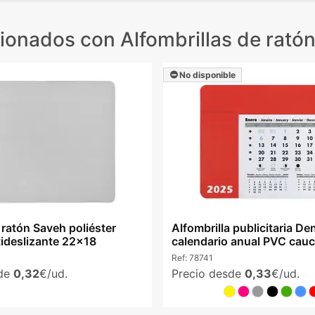
cionados
con Alfombrillas de rató
No disponible
 ratón Saveh poliéster
Alfombrilla publicitaria De
ideslizante 22x18
calendario anual PVC cau
Ref:
78741
sde
0,32
€/ud.
Precio desde
0,33
€/ud.