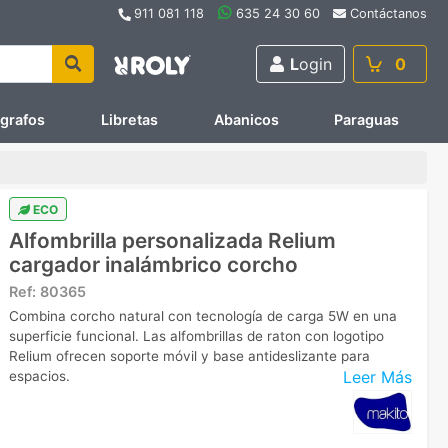
911 081 118
635 24 30 60
Contáctanos
L
ogin
0
ígrafos
Libretas
Abanicos
Paraguas
ECO
Alfombrilla personalizada Relium
cargador inalámbrico corcho
Ref:
80365
Combina corcho natural con tecnología de carga 5W en una
superficie funcional. Las alfombrillas de raton con logotipo
Relium ofrecen soporte móvil y base antideslizante para
Leer Más
espacios.