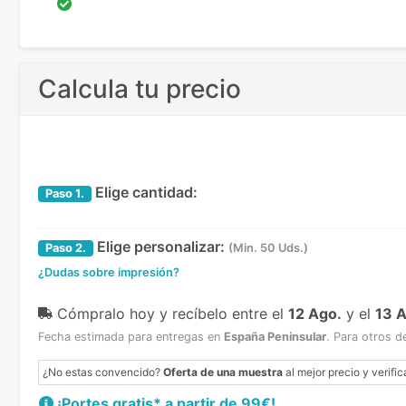
Calcula tu precio
Elige cantidad:
Paso
1.
Elige personalizar:
Paso
2.
(Min. 50 Uds.)
¿Dudas sobre impresión?
Cómpralo hoy y recíbelo
entre el
12 Ago.
y el
13 
Fecha estimada para entregas en
España Peninsular
.
Para otros d
¿No estas convencido?
Oferta de una muestra
al mejor precio y verific
¡Portes gratis* a partir de 99€!