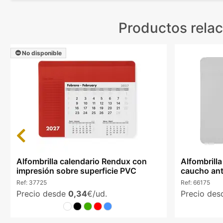
Productos rela
No disponible
Previous
Alfombrilla calendario Rendux con
Alfombrilla
impresión sobre superficie PVC
caucho ant
Ref:
37725
Ref:
66175
Precio desde
0,34
€/ud.
Precio de