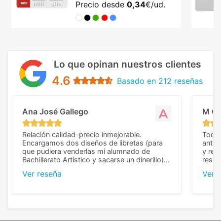
Precio desde
0,34
€/ud.
Lo que opinan nuestros clientes
4.6
Basado en 212 reseñas
Ana José Gallego
M C
Relación calidad-precio inmejorable.
Todo 
Encargamos dos diseños de libretas (para
anter
que pudiera venderlas mi alumnado de
y rep
Bachillerato Artístico y sacarse un dinerillo) y
resul
nos dieron el mejor presupuesto con
perso
Ver reseña
Ver 
diferencia, con libretas de muy buena calidad
cuand
y muy bien terminadas con la estampación
compl
en los colores pedidos. La atención al
pusie
cliente, inmejorable, respondiendo a cada
para 
duda que teníamos en el proceso. Nos
como
mandaron las miniaturas para
repet