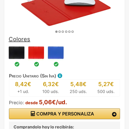
Colores
Precio Unitario (Sin Iva)
8,42€
6,32€
5,48€
5,27€
+1 ud.
100 uds.
250 uds.
500 uds.
5,06€/ud.
Precio:
desde
COMPRA Y PERSONALIZA
Comprandolo hoy lo recibirás: