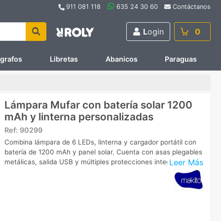
911 081 118
635 24 30 60
Contáctanos
L
ogin
0
ígrafos
Libretas
Abanicos
Paraguas
Lámpara Mufar con batería solar 1200
mAh y linterna personalizadas
Ref:
90299
Combina lámpara de 6 LEDs, linterna y cargador portátil con
batería de 1200 mAh y panel solar. Cuenta con asas plegables
Leer Más
metálicas, salida USB y múltiples protecciones integradas.