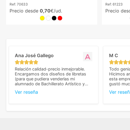
Ref:
70633
Ref:
61223
Precio desde
0,70
€/ud.
Precio de
Ana José Gallego
M C
Relación calidad-precio inmejorable.
Todo genia
Encargamos dos diseños de libretas
Hicimos an
(para que pudiera venderlas mi
esta empr
alumnado de Bachillerato Artístico y
gustó much
sacarse un dinerillo) y nos dieron el
trato muy 
Ver reseña
Ver reseñ
mejor presupuesto con diferencia, con
que valoramos mu
libretas de muy buena calidad y muy
de pedido
bien terminadas con la estampación en
diseñar. 
los colores pedidos. La atención al
facilidades
cliente, inmejorable, respondiendo a
mandarnos 
cada duda que teníamos en el proceso.
como noso
Nos mandaron las miniaturas para
a repetir 
previsualizarlas (las adjunto) y llegaron
gracias po