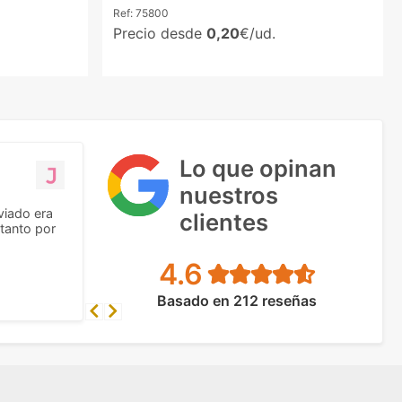
Ref:
75800
Precio desde
0,20
€/ud.
Lo que opinan
nuestros
viado era
clientes
tanto por
4.6
Basado en 212 reseñas
Previous
Next