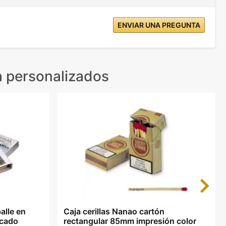
ENVIAR UNA PREGUNTA
 personalizados
Next
alle en
Caja cerillas Nanao cartón
scado
rectangular 85mm impresión color