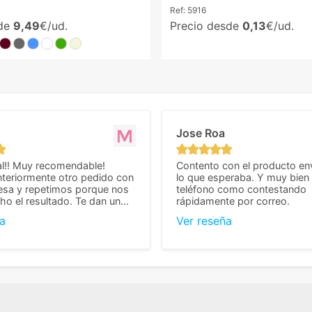
Ref:
5916
sde
9,49
€/ud.
Precio desde
0,13
€/ud.
Jose Roa
l!! Muy recomendable!
Contento con el producto en
teriormente otro pedido con
lo que esperaba. Y muy bien 
esa y repetimos porque nos
teléfono como contestando
o el resultado. Te dan un
rápidamente por correo.
agradable y personal, cosa
a
Ver reseña
cho cuando se trata
s algo complicados de
También nos pusieron muchas
 desde el inicio para
el pedido fuera de España,
tros pedíamos. Volveremos
con ellos seguro! Muchas
r todo! ☺️