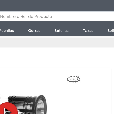
ombre o Ref de Producto
ochilas
Gorras
Botellas
Tazas
Bol