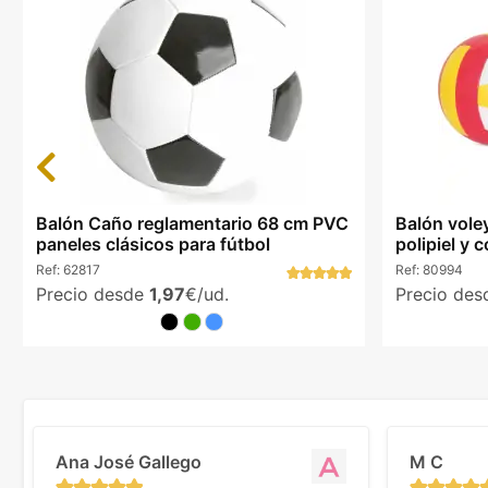
Previous
Balón Caño reglamentario 68 cm PVC
Balón vole
paneles clásicos para fútbol
polipiel y 
Ref:
62817
Ref:
80994
Precio desde
1,97
€/ud.
Precio de
Ana José Gallego
M C