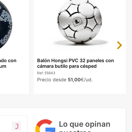
Next
ado con
Balón Hongsi PVC 32 paneles con
ium
cámara butilo para césped
Ref:
55643
Precio desde
51,00
€/ud.
Lo que opinan