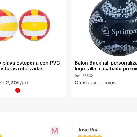
y playa Estepona con PVC
Balón Buckhall personaliz
costuras reforzadas
logo talla 5 acabado prem
Ref:
55562
sde
2,70
€/ud.
Consultar Precios
Jose Roa