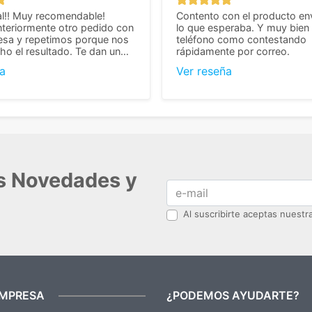
l!! Muy recomendable!
Contento con el producto en
teriormente otro pedido con
lo que esperaba. Y muy bien 
esa y repetimos porque nos
teléfono como contestando
o el resultado. Te dan un
rápidamente por correo.
agradable y personal, cosa
a
Ver reseña
cho cuando se trata
s algo complicados de
También nos pusieron muchas
 desde el inicio para
el pedido fuera de España,
tros pedíamos. Volveremos
con ellos seguro! Muchas
r todo! ☺️
as Novedades y
Al suscribirte aceptas nuest
EMPRESA
¿PODEMOS AYUDARTE?