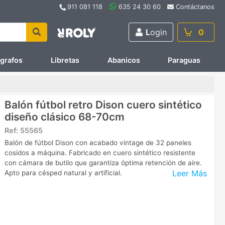
911 081 118
635 24 30 60
Contáctanos
L
ogin
0
ígrafos
Libretas
Abanicos
Paraguas
Balón fútbol retro Dison cuero sintético
diseño clásico 68-70cm
Ref:
55565
Balón de fútbol Dison con acabado vintage de 32 paneles
cosidos a máquina. Fabricado en cuero sintético resistente
con cámara de butilo que garantiza óptima retención de aire.
Leer Más
Apto para césped natural y artificial.