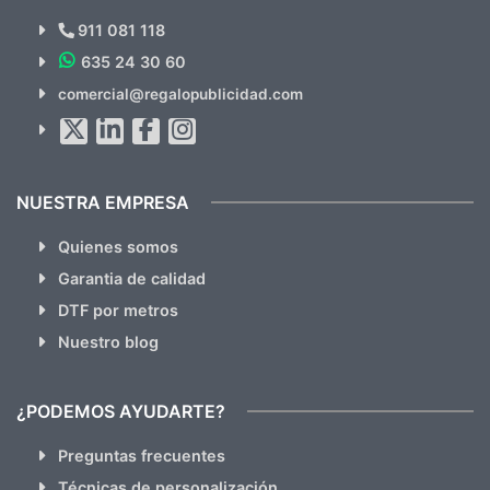
Novedades y Ofertas?
911 081 118
635 24 30 60
SUSCRÍBETE!!
comercial@regalopublicidad.com
Al suscribirte aceptas nuestras
políticas de privacidad
(No
hacemos Spam)
NUESTRA EMPRESA
Quienes somos
Garantia de calidad
DTF por metros
Nuestro blog
¿PODEMOS AYUDARTE?
Preguntas frecuentes
Técnicas de personalización