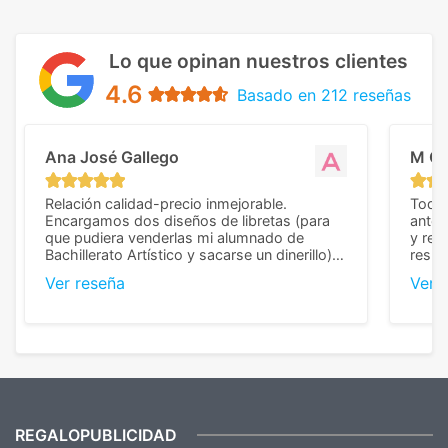
Lo que opinan nuestros clientes
4.6
Basado en 212 reseñas
Ana José Gallego
M C
Relación calidad-precio inmejorable.
Todo 
Encargamos dos diseños de libretas (para
anter
que pudiera venderlas mi alumnado de
y rep
Bachillerato Artístico y sacarse un dinerillo) y
resul
nos dieron el mejor presupuesto con
perso
Ver reseña
Ver 
diferencia, con libretas de muy buena calidad
cuand
y muy bien terminadas con la estampación
compl
en los colores pedidos. La atención al
pusie
cliente, inmejorable, respondiendo a cada
para 
duda que teníamos en el proceso. Nos
como
mandaron las miniaturas para
repet
previsualizarlas (las adjunto) y llegaron tal
todo!
cual, sin el menor problema. Totalmente
recomendables.
REGALOPUBLICIDAD
¿Quieres ver nuestras últimas