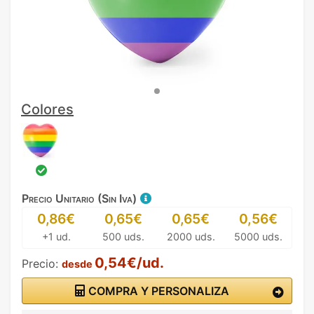
Colores
Precio Unitario (Sin Iva)
0,86€
0,65€
0,65€
0,56€
+1 ud.
500 uds.
2000 uds.
5000 uds.
0,54€/ud.
Precio:
desde
COMPRA Y PERSONALIZA