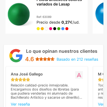
variados de Lasap
Ref:
63089
Precio desde
0,27
€/ud.
Lo que opinan nuestros clientes
4.6
Basado en 212 reseñas
Ana José Gallego
M C
Relación calidad-precio inmejorable.
Todo 
Encargamos dos diseños de libretas (para
anter
que pudiera venderlas mi alumnado de
y rep
Bachillerato Artístico y sacarse un dinerillo) y
resul
nos dieron el mejor presupuesto con
perso
Ver reseña
Ver 
diferencia, con libretas de muy buena calidad
cuand