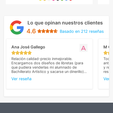
Lo que opinan nuestros clientes
4.6
Basado en 212 reseñas
Ana José Gallego
M C
Relación calidad-precio inmejorable.
Todo 
Encargamos dos diseños de libretas (para
anter
que pudiera venderlas mi alumnado de
y rep
Bachillerato Artístico y sacarse un dinerillo) y
resul
nos dieron el mejor presupuesto con
perso
Ver reseña
Ver 
diferencia, con libretas de muy buena calidad
cuand
y muy bien terminadas con la estampación
compl
en los colores pedidos. La atención al
pusie
cliente, inmejorable, respondiendo a cada
para 
duda que teníamos en el proceso. Nos
como
mandaron las miniaturas para
repet
previsualizarlas (las adjunto) y llegaron tal
todo!
cual, sin el menor problema. Totalmente