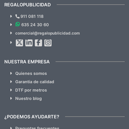
recomendables.
REGALOPUBLICIDAD
¿Quieres ver nuestras últimas
Novedades y Ofertas?
911 081 118
635 24 30 60
Suscríbete!!
comercial@regalopublicidad.com
Al suscribirte aceptas nuestras
políticas de privacidad
(No
hacemos Spam)
NUESTRA EMPRESA
Quienes somos
Garantia de calidad
DTF por metros
Nuestro blog
¿PODEMOS AYUDARTE?
Preguntas frecuentes