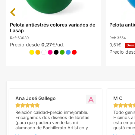
Previous
Pelota antiestrés colores variados de
Pelota ant
Lasap
Ref:
63089
Ref:
3554
Precio desde
0,27
€/ud.
0,61€
Desc
Precio de
Ana José Gallego
M C
Relación calidad-precio inmejorable.
Todo genia
Encargamos dos diseños de libretas
Hicimos an
(para que pudiera venderlas mi
esta empr
alumnado de Bachillerato Artístico y
gustó much
sacarse un dinerillo) y nos dieron el
trato muy 