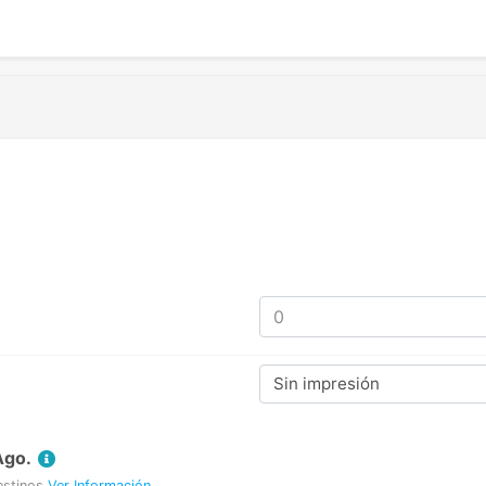
Sin impresión
Ago.
estinos
Ver Información