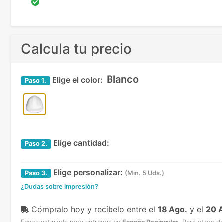
Calcula tu precio
Blanco
Elige el color:
Paso
1.
Elige cantidad:
Paso
2.
Elige personalizar:
Paso
3.
(Min. 5 Uds.)
¿Dudas sobre impresión?
Cómpralo hoy y recíbelo
entre el
18 Ago.
y el
20 
Fecha estimada para entregas en
España Peninsular
.
Para otros d