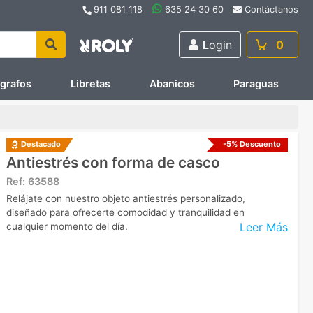
911 081 118
635 24 30 60
Contáctanos
L
ogin
0
ígrafos
Libretas
Abanicos
Paraguas
-5% Descuento
Destacado
Antiestrés con forma de casco
Ref:
63588
Relájate con nuestro objeto antiestrés personalizado,
diseñado para ofrecerte comodidad y tranquilidad en
Leer Más
cualquier momento del día.