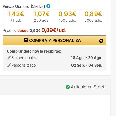
Precio Unitario (Sin Iva)
1,42€
1,07€
0,93€
0,89€
+1 ud.
250 uds.
1500 uds.
5000 uds.
0,89€/ud.
Precio:
desde
0,93€
COMPRA Y PERSONALIZA
Comprandolo hoy lo recibirás:
Sin personalizar
18 Ago. - 20 Ago.
Personalizado
02 Sep. - 04 Sep.
Articulo en Stock