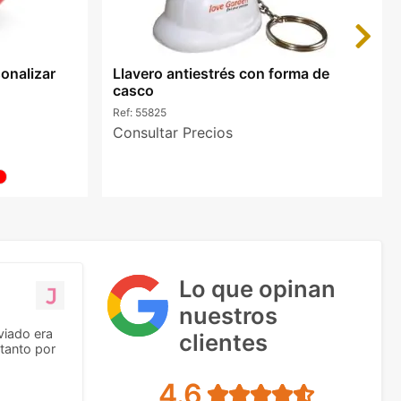
Next
sonalizar
Llavero antiestrés con forma de
casco
Ref:
55825
Consultar Precios
Lo que opinan
nuestros
viado era
clientes
tanto por
4.6