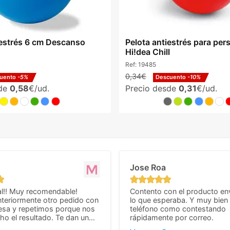
iestrés 6 cm Descanso
Pelota antiestrés para per
Hi!dea Chill
Ref:
19485
0,34€
uento
-5%
Descuento
-10%
sde
0,58
€/ud.
Precio desde
0,31
€/ud.
Jose Roa
l!! Muy recomendable!
Contento con el producto en
teriormente otro pedido con
lo que esperaba. Y muy bien 
esa y repetimos porque nos
teléfono como contestando
o el resultado. Te dan un
rápidamente por correo.
agradable y personal, cosa