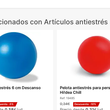
cionados
con Artículos antiestrés
iestrés 6 cm Descanso
Pelota antiestrés para per
Hi!dea Chill
Ref:
19485
0,34€
uento
-5%
Descuento
-10%
sde
0,58
€/ud.
Precio desde
0,31
€/ud.