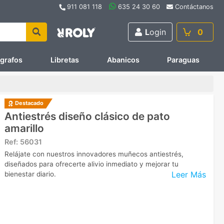
911 081 118
635 24 30 60
Contáctanos
L
ogin
0
ígrafos
Libretas
Abanicos
Paraguas
Destacado
Antiestrés diseño clásico de pato
amarillo
Ref:
56031
Relájate con nuestros innovadores muñecos antiestrés,
diseñados para ofrecerte alivio inmediato y mejorar tu
Leer Más
bienestar diario.