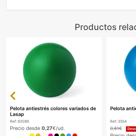
Productos rela
Previous
Pelota antiestrés colores variados de
Pelota ant
Lasap
Ref:
63089
Ref:
3554
Precio desde
0,27
€/ud.
0,61€
Desc
Precio de