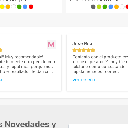
Jose Roa
l!! Muy recomendable!
Contento con el producto en
teriormente otro pedido con
lo que esperaba. Y muy bien 
esa y repetimos porque nos
teléfono como contestando
o el resultado. Te dan un
rápidamente por correo.
agradable y personal, cosa
a
Ver reseña
cho cuando se trata
s algo complicados de
También nos pusieron muchas
 desde el inicio para
el pedido fuera de España,
tros pedíamos. Volveremos
con ellos seguro! Muchas
r todo! ☺️
as Novedades y