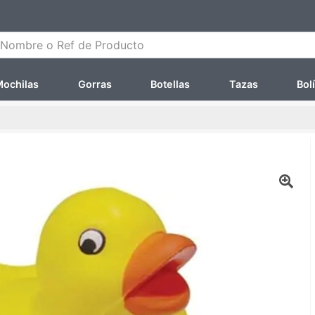
ombre o Ref de Producto
ochilas
Gorras
Botellas
Tazas
Bol