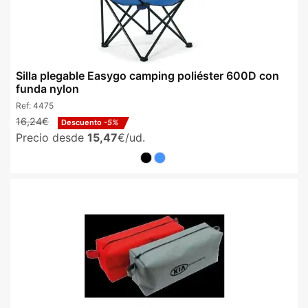
Silla plegable Easygo camping poliéster 600D con
funda nylon
Ref:
4475
16,24€
Descuento
-5%
Precio desde
15,47
€/ud.