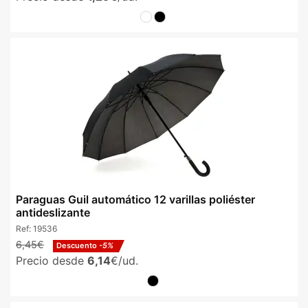
Paraguas Guil automático 12 varillas poliéster
antideslizante
Ref:
19536
6,45€
Descuento
-5%
Precio desde
6,14
€/ud.