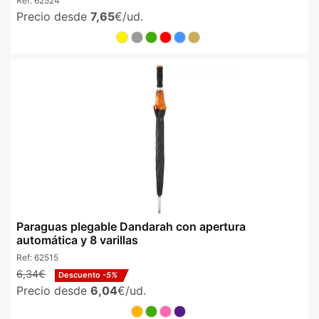
Ref:
62524
Precio desde
7,65
€/ud.
Paraguas plegable Dandarah con apertura
automática y 8 varillas
Ref:
62515
6,34€
Descuento
-5%
Precio desde
6,04
€/ud.