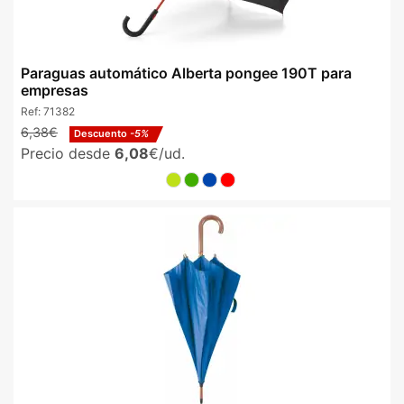
Paraguas automático Alberta pongee 190T para
empresas
Ref:
71382
6,38€
Descuento
-5%
Precio desde
6,08
€/ud.