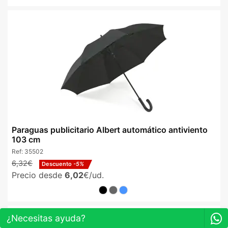
Paraguas publicitario Albert automático antiviento
103 cm
Ref:
35502
6,32€
Descuento
-5%
Precio desde
6,02
€/ud.
¿Necesitas ayuda?