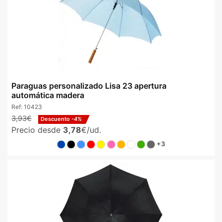
Paraguas personalizado Lisa 23 apertura
automática madera
Ref:
10423
3,93€
Descuento
-4%
Precio desde
3,78
€/ud.
+3