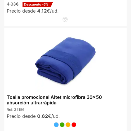
4,33€
Descuento
-5%
Precio desde
4,12
€/ud.
Toalla promocional Altet microfibra 30x50
absorción ultrarrápida
Ref:
35156
Precio desde
0,62
€/ud.