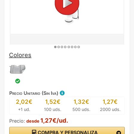
Colores
Precio Unitario (Sin Iva)
2,02€
1,52€
1,32€
1,27€
+1 ud.
100 uds.
500 uds.
2000 uds.
1,27€/ud.
Precio:
desde
COMPRA Y PERSONALIZA